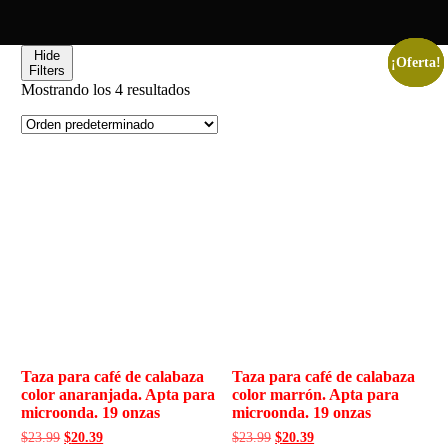
Hide
¡Oferta!
¡Oferta!
¡Oferta!
¡Oferta!
Filters
Mostrando los 4 resultados
Taza para café de calabaza
Taza para café de calabaza
color anaranjada. Apta para
color marrón. Apta para
microonda. 19 onzas
microonda. 19 onzas
$
23.99
$
20.39
$
23.99
$
20.39