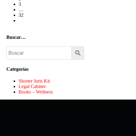
3
…
32
Buscar…
Categorías
Shorter Juris Kit
Legal Cabinet
Books – Wellness