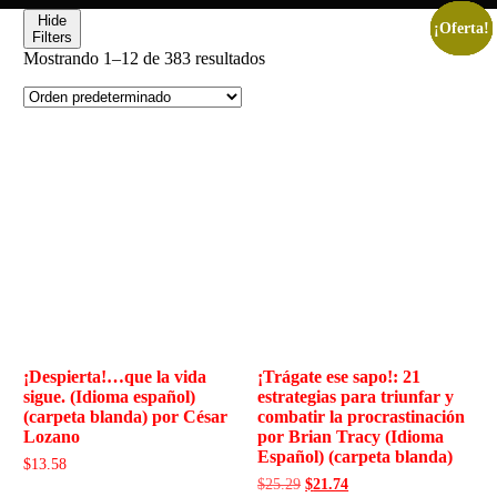
Hide
¡Oferta!
¡Oferta!
¡Oferta!
¡Oferta!
¡Oferta!
¡Oferta!
Filters
Mostrando 1–12 de 383 resultados
¡Despierta!…que la vida
¡Trágate ese sapo!: 21
sigue. (Idioma español)
estrategias para triunfar y
(carpeta blanda) por César
combatir la procrastinación
Lozano
por Brian Tracy (Idioma
Español) (carpeta blanda)
$
13.58
$
25.29
$
21.74