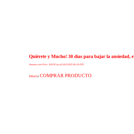
Quiérete y Mucho! 30 días para bajar la ansiedad, e
Amazon.com Price:
$
18.95
(as of 24/11/2025 06:26 PST-
COMPRAR PRODUCTO
Details
)