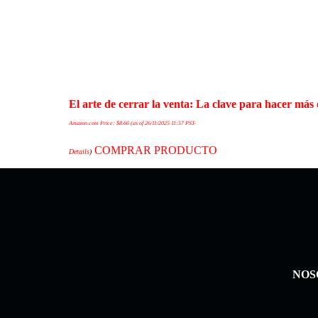
El arte de cerrar la venta: La clave para hacer má
Amazon.com Price:
$
8.66
(as of 26/11/2025 11:57 PST-
COMPRAR PRODUCTO
Details
)
NOS