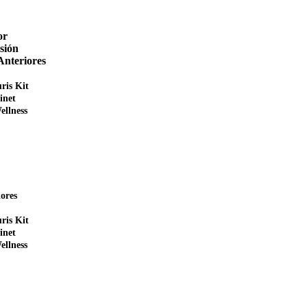
or
sión
Anteriores
ris Kit
inet
ellness
ores
ris Kit
inet
ellness