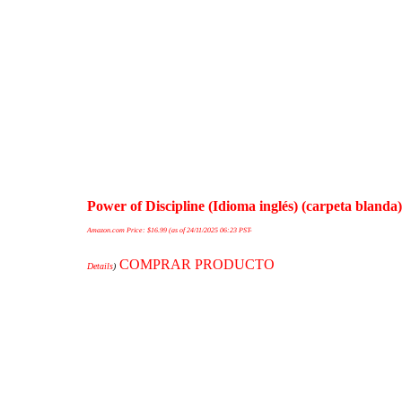
Power of Discipline (Idioma inglés) (carpeta blanda
Amazon.com Price:
$
16.99
(as of 24/11/2025 06:23 PST-
COMPRAR PRODUCTO
Details
)