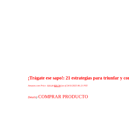
¡Trágate ese sapo!: 21 estrategias para triunfar y 
Amazon.com Price:
$
25.29
$
21.74
(as of 24/11/2025 06:21 PST-
COMPRAR PRODUCTO
Details
)