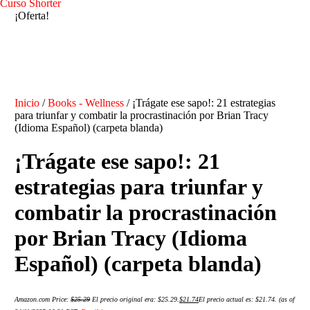
Curso Shorter
¡Oferta!
Inicio
/
Books - Wellness
/ ¡Trágate ese sapo!: 21 estrategias
para triunfar y combatir la procrastinación por Brian Tracy
(Idioma Español) (carpeta blanda)
¡Trágate ese sapo!: 21
estrategias para triunfar y
combatir la procrastinación
por Brian Tracy (Idioma
Español) (carpeta blanda)
Amazon.com Price:
$
25.29
El precio original era: $25.29.
$
21.74
El precio actual es: $21.74.
(as of