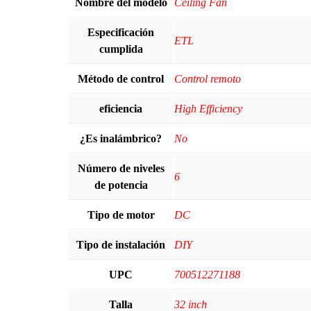
Nombre del modelo
Ceiling Fan
Especificación
ETL
cumplida
Método de control
Control remoto
eficiencia
High Efficiency
¿Es inalámbrico?
‎No
Número de niveles
6
de potencia
Tipo de motor
DC
Tipo de instalación
DIY
UPC
700512271188
Talla
32 inch