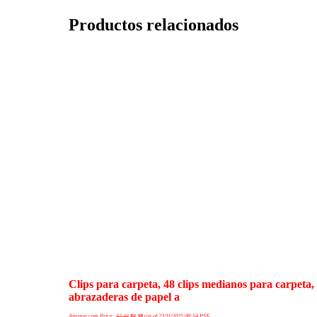
Productos relacionados
Clips para carpeta, 48 clips medianos para carpeta, 
abrazaderas de papel a
Amazon.com Price:
$
7.98
$
6.38
(as of 23/11/2025 08:54 PST-