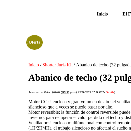
Inicio
El 
¡Oferta!
Inicio
/
Shorter Juris Kit
/ Abanico de techo (32 pulgad
Abanico de techo (32 pul
Amazon.com Price:
$
65.99
$
49.98
(as of 23/11/2025 07:11 PST-
Details
)
Motor CC silencioso y gran volumen de aire: el ventila
silencioso que a veces se puede pasar por alto.
Motor reversible: la función de control reversible puede 
invierno, para recuperar el calor perdido del techo y dis
Ventilador silencioso multifuncional con control remoto:
(1H/2H/4H), el trabajo silencioso no afectará el sueño ni