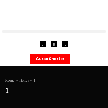
Curso Shorter
Home
Tienda
‎1
‎1