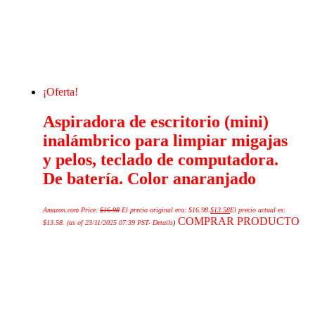
¡Oferta!
Aspiradora de escritorio (mini)
inalámbrico para limpiar migajas
y pelos, teclado de computadora.
De batería. Color anaranjado
Amazon.com Price:
$
16.98
El precio original era: $16.98.
$
13.58
El precio actual es:
COMPRAR PRODUCTO
$13.58.
(as of 23/11/2025 07:39 PST-
Details
)