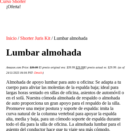
Curso Shorter
¡Oferta!
Inicio
/
Shorter Juris Kit
/ Lumbar almohada
Lumbar almohada
Amazon.com Price:
$
39.99
El precio original era: $39.99.
$
29.99
El precio actual es: $29.99.
(as of
24/11/2025 04:04 PST-
Details
)
Almohada de apoyo lumbar para auto u oficina: Se adapta a tu
cuerpo para aliviar las molestias de la espalda baja; ideal para
largas horas sentado en sillas de oficina, asientos de automóvil o
en el sofá. Nuestra cómoda almohada de respaldo o almohada
de auto proporciona un gran apoyo para el respaldo de la silla.
Promueve una mejor postura y soporte de espalda: imita la
curva natural de la columna vertebral para apoyar la espalda
alta, media y baja, para un cómodo soporte de espalda durante
todo el día para la silla de oficina. La almohada lumbar para el
asiento del conductor hace que tu viaje sea más cómodo.