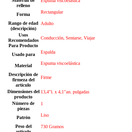
Material de
Espuma viscoelástica
relleno
Rectangular
Forma
Rango de edad
Adulto
(descripción)
Usos
Conducción, Sentarse, Viajar
Recomendados
Para Producto
Espalda
Usado para
Espuma viscoelástica
Material
Descripción de
Firme
firmeza del
artículo
Dimensiones del
13,4"l. x 4,1"an. pulgadas
producto
Número de
‎1
piezas
‎Liso
Patrón
Peso del
730 Gramos
artículo