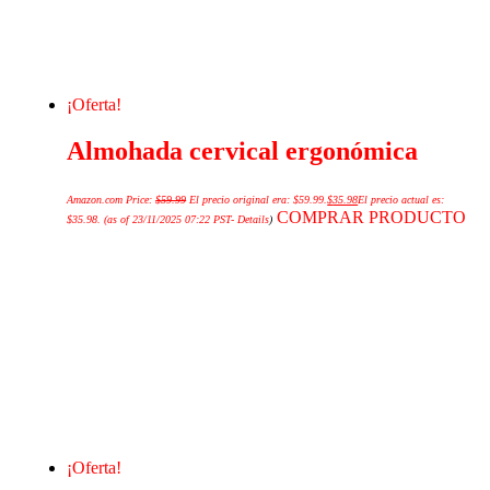
¡Oferta!
Almohada cervical ergonómica
Amazon.com Price:
$
59.99
El precio original era: $59.99.
$
35.98
El precio actual es:
COMPRAR PRODUCTO
$35.98.
(as of 23/11/2025 07:22 PST-
Details
)
¡Oferta!