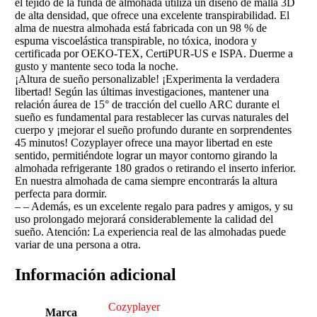
el tejido de la funda de almohada utiliza un diseño de malla 3D
de alta densidad, que ofrece una excelente transpirabilidad. El
alma de nuestra almohada está fabricada con un 98 % de
espuma viscoelástica transpirable, no tóxica, inodora y
certificada por OEKO-TEX, CertiPUR-US e ISPA. Duerme a
gusto y mantente seco toda la noche.
¡Altura de sueño personalizable! ¡Experimenta la verdadera
libertad! Según las últimas investigaciones, mantener una
relación áurea de 15° de tracción del cuello ARC durante el
sueño es fundamental para restablecer las curvas naturales del
cuerpo y ¡mejorar el sueño profundo durante en sorprendentes
45 minutos! Cozyplayer ofrece una mayor libertad en este
sentido, permitiéndote lograr un mayor contorno girando la
almohada refrigerante 180 grados o retirando el inserto inferior.
En nuestra almohada de cama siempre encontrarás la altura
perfecta para dormir.
– – Además, es un excelente regalo para padres y amigos, y su
uso prolongado mejorará considerablemente la calidad del
sueño. Atención: La experiencia real de las almohadas puede
variar de una persona a otra.
Información adicional
Cozyplayer
Marca