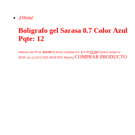
¡Oferta!
Bolígrafo gel Sarasa 0.7 Color Azul
Pqte: 12
Amazon.com Price:
$
13.99
El precio original era: $13.99.
$
9.99
El precio actual es:
COMPRAR PRODUCTO
$9.99.
(as of 23/11/2025 08:58 PST-
Details
)