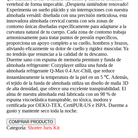
vertebral de forma impecable. ¡Despierta sintiéndote renovado!
Experimenta un sueño plácido y sin interrupciones con nuestra
almohada versátil: diseñada con una precisión meticulosa, esta
innovadora almohada cervical cuenta con seis zonas de
contorno únicas diseñadas específicamente para adaptarse a la
curvatura natural de tu cuerpo. Cada zona de contorno trabaja
armoniosamente para tratar puntos de presión específicos,
proporciona un apoyo completo a su cuello, hombros y brazos,
aliviando eficazmente su dolor de cuello y rigidez muscular. Ya
no tendrás que renunciar a la calidad de tu descanso.
Duerme sano con espuma de memoria premium y funda de
almohada refrigerante: Cozyplayer utiliza una funda de
almohada refrigerante Q-Max 0.4 Arc-Chill, que reduce
instantáneamente la temperatura de la piel en un 5 ℃. Además,
el tejido de la funda de almohada utiliza un diseño de malla 3D
de alta densidad, que ofrece una excelente transpirabilidad. El
alma de nuestra almohada está fabricada con un 98 % de
espuma viscoelástica transpirable, no tóxica, inodora y
certificada por OEKO-TEX, CertiPUR-US e ISPA. Duerme a
gusto y mantente seco toda la noche.
COMPRAR PRODUCTO
Categoría:
Shorter Juris Kit