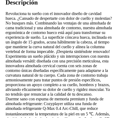
Descripción
Revoluciona tu sueño con el innovador diseño de cavidad
hueca. ¿Cansado de despertarte con dolor de cuello y molestias?
No busques más. Combinando las ventajas de una almohada de
cama tradicional y una almohada de contorno, nuestra almohada
ergonómica de contorno hueco está aquí para transformar su
experiencia de sueño. La superficie cóncava hueca, inclinada en
un ángulo de 15 grados, acuna hábilmente la cabeza, al tiempo
que mantiene la curva natural del cuello y alinea la columna
vertebral de forma impecable. ¡Despierta sintiéndote renovado!
Experimenta un sueño plácido y sin interrupciones con nuestra
almohada versátil: diseñada con una precisión meticulosa, esta
innovadora almohada cervical cuenta con seis zonas de
contorno únicas diseñadas específicamente para adaptarse a la
curvatura natural de tu cuerpo. Cada zona de contorno trabaja
armoniosamente para tratar puntos de presión específicos,
proporciona un apoyo completo a su cuello, hombros y brazos,
aliviando eficazmente su dolor de cuello y rigidez muscular. Ya
no tendrás que renunciar a la calidad de tu descanso.
Duerme sano con espuma de memoria premium y funda de
almohada refrigerante: Cozyplayer utiliza una funda de
almohada refrigerante Q-Max 0.4 Arc-Chill, que reduce
instantáneamente la temperatura de la piel en un 5 ℃. Además,