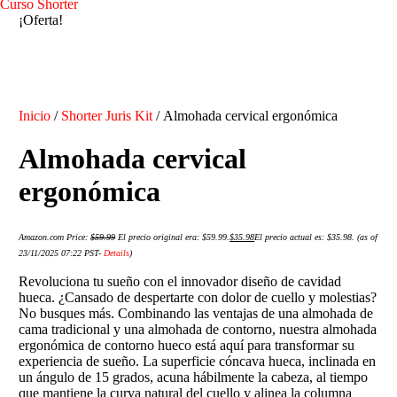
Curso Shorter
¡Oferta!
Inicio
/
Shorter Juris Kit
/ Almohada cervical ergonómica
Almohada cervical
ergonómica
Amazon.com Price:
$
59.99
El precio original era: $59.99.
$
35.98
El precio actual es: $35.98.
(as of
23/11/2025 07:22 PST-
Details
)
Revoluciona tu sueño con el innovador diseño de cavidad
hueca. ¿Cansado de despertarte con dolor de cuello y molestias?
No busques más. Combinando las ventajas de una almohada de
cama tradicional y una almohada de contorno, nuestra almohada
ergonómica de contorno hueco está aquí para transformar su
experiencia de sueño. La superficie cóncava hueca, inclinada en
un ángulo de 15 grados, acuna hábilmente la cabeza, al tiempo
que mantiene la curva natural del cuello y alinea la columna