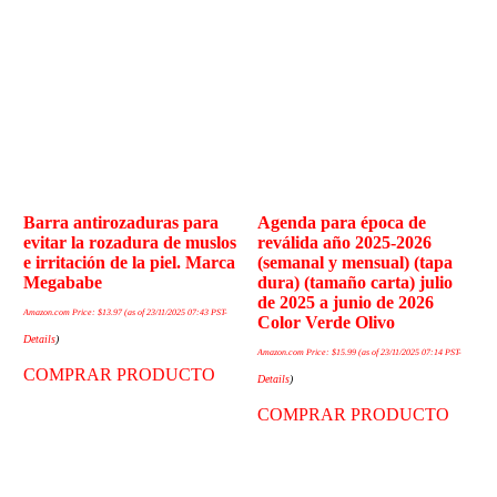
Barra antirozaduras para
Agenda para época de
evitar la rozadura de muslos
reválida año 2025-2026
e irritación de la piel. Marca
(semanal y mensual) (tapa
Megababe
dura) (tamaño carta) julio
de 2025 a junio de 2026
Amazon.com Price:
$
13.97
(as of 23/11/2025 07:43 PST-
Color Verde Olivo
Details
)
Amazon.com Price:
$
15.99
(as of 23/11/2025 07:14 PST-
COMPRAR PRODUCTO
Details
)
COMPRAR PRODUCTO