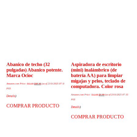
Abanico de techo (32
Aspiradora de escritorio
pulgadas) Abanico potente.
(mini) inalámbrico (de
Marca Ocioc
batería AA) para limpiar
migajas y pelos, teclado de
Amazon.com Price:
$
65.99
$
49.98
(as of 23/11/2025 07:11
computadora. Color rosa
PST-
Amazon.com Price:
$
12.98
$
9.99
(as of 23/11/2025 07:35
Details
)
PST-
COMPRAR PRODUCTO
Details
)
COMPRAR PRODUCTO