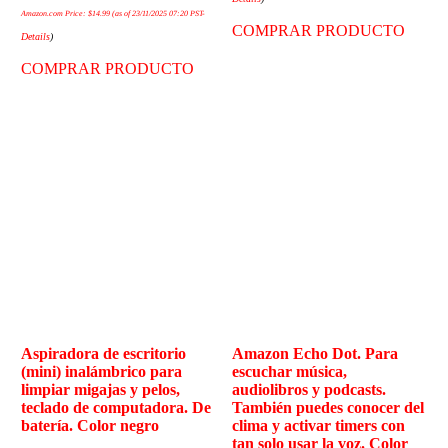
Amazon.com Price:
$
14.99
(as of 23/11/2025 07:20 PST-
COMPRAR PRODUCTO
Details
)
COMPRAR PRODUCTO
Aspiradora de escritorio
Amazon Echo Dot. Para
(mini) inalámbrico para
escuchar música,
limpiar migajas y pelos,
audiolibros y podcasts.
teclado de computadora. De
También puedes conocer del
batería. Color negro
clima y activar timers con
tan solo usar la voz. Color