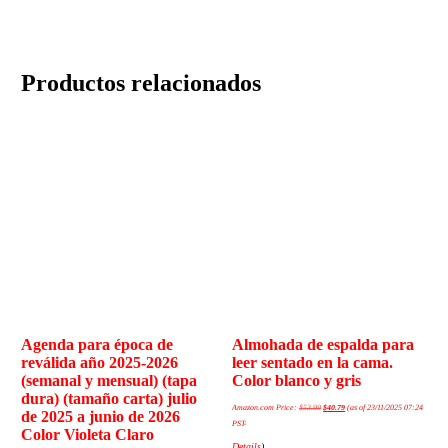
Productos relacionados
Agenda para época de
Almohada de espalda para
reválida año 2025-2026
leer sentado en la cama.
(semanal y mensual) (tapa
Color blanco y gris
dura) (tamaño carta) julio
Amazon.com Price:
$
53.99
$
40.79
(as of 23/11/2025 07:24
de 2025 a junio de 2026
PST-
Color Violeta Claro
Details
)