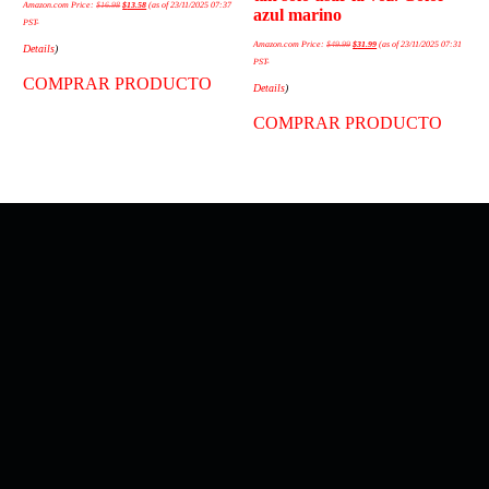
Amazon.com Price:
$
16.98
$
13.58
(as of 23/11/2025 07:37
azul marino
PST-
Amazon.com Price:
$
49.99
$
31.99
(as of 23/11/2025 07:31
Details
)
PST-
COMPRAR PRODUCTO
Details
)
COMPRAR PRODUCTO