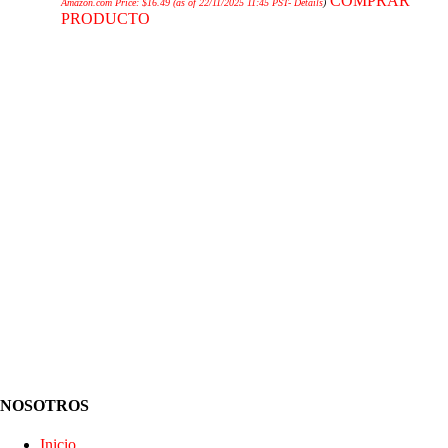
COMPRAR
Amazon.com Price:
$
16.49
(as of 22/11/2025 11:45 PST-
Details
)
PRODUCTO
NOSOTROS
Inicio