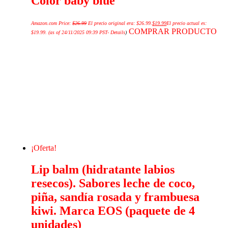
Color baby blue
Amazon.com Price:
$
26.99
El precio original era: $26.99.
$
19.99
El precio actual es:
COMPRAR PRODUCTO
$19.99.
(as of 24/11/2025 09:39 PST-
Details
)
¡Oferta!
Lip balm (hidratante labios
resecos). Sabores leche de coco,
piña, sandía rosada y frambuesa
kiwi. Marca EOS (paquete de 4
unidades)