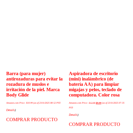
Barra (para mujer)
Aspiradora de escritorio
antirozaduras para evitar la
(mini) inalámbrico (de
rozadura de muslos e
batería AA) para limpiar
irritación de la piel. Marca
migajas y pelos, teclado de
Body Glide
computadora. Color rosa
Amazon.com Price:
$
10.99
(as of 23/11/2025 08:52 PST-
Amazon.com Price:
$
12.98
$
9.99
(as of 23/11/2025 07:35
PST-
Details
)
Details
)
COMPRAR PRODUCTO
COMPRAR PRODUCTO