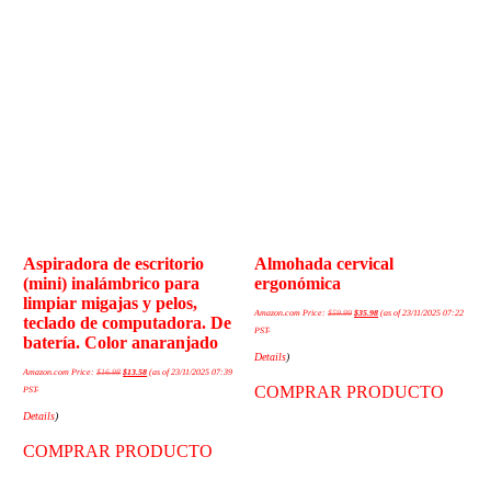
Aspiradora de escritorio
Almohada cervical
(mini) inalámbrico para
ergonómica
limpiar migajas y pelos,
Amazon.com Price:
$
59.99
$
35.98
(as of 23/11/2025 07:22
teclado de computadora. De
PST-
batería. Color anaranjado
Details
)
Amazon.com Price:
$
16.98
$
13.58
(as of 23/11/2025 07:39
COMPRAR PRODUCTO
PST-
Details
)
COMPRAR PRODUCTO