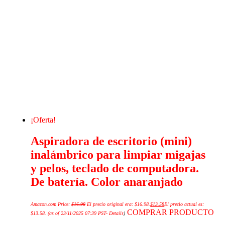
¡Oferta!
Aspiradora de escritorio (mini)
inalámbrico para limpiar migajas
y pelos, teclado de computadora.
De batería. Color anaranjado
Amazon.com Price:
$
16.98
El precio original era: $16.98.
$
13.58
El precio actual es:
COMPRAR PRODUCTO
$13.58.
(as of 23/11/2025 07:39 PST-
Details
)