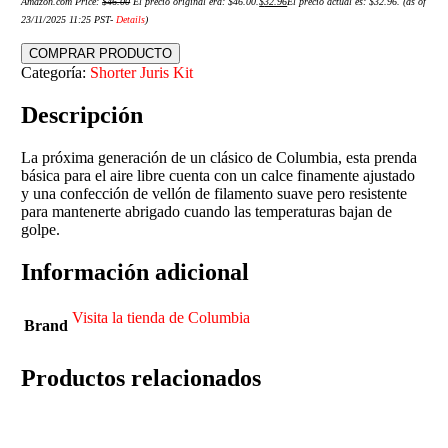
Amazon.com Price:
$
46.00
El precio original era: $46.00.
$
32.96
El precio actual es: $32.96.
(as of
23/11/2025 11:25 PST-
Details
)
COMPRAR PRODUCTO
Categoría:
Shorter Juris Kit
Descripción
La próxima generación de un clásico de Columbia, esta prenda
básica para el aire libre cuenta con un calce finamente ajustado
y una confección de vellón de filamento suave pero resistente
para mantenerte abrigado cuando las temperaturas bajan de
golpe.
Información adicional
Visita la tienda de Columbia
Brand
Productos relacionados