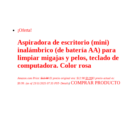
¡Oferta!
Aspiradora de escritorio (mini)
inalámbrico (de batería AA) para
limpiar migajas y pelos, teclado de
computadora. Color rosa
Amazon.com Price:
$
12.98
El precio original era: $12.98.
$
9.99
El precio actual es:
COMPRAR PRODUCTO
$9.99.
(as of 23/11/2025 07:35 PST-
Details
)