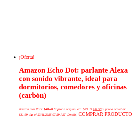
¡Oferta!
Amazon Echo Dot: parlante Alexa
con sonido vibrante, ideal para
dormitorios, comedores y oficinas
(carbón)
Amazon.com Price:
$
49.99
El precio original era: $49.99.
$
31.99
El precio actual es:
COMPRAR PRODUCTO
$31.99.
(as of 23/11/2025 07:29 PST-
Details
)