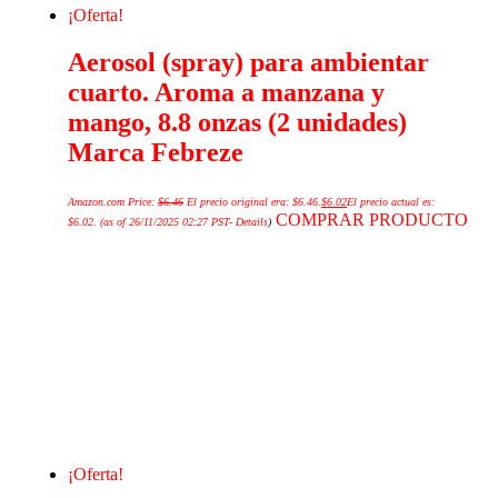
¡Oferta!
Aerosol (spray) para ambientar
cuarto. Aroma a manzana y
mango, 8.8 onzas (2 unidades)
Marca Febreze
Amazon.com Price:
$
6.46
El precio original era: $6.46.
$
6.02
El precio actual es:
COMPRAR PRODUCTO
$6.02.
(as of 26/11/2025 02:27 PST-
Details
)
¡Oferta!