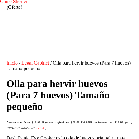
Curso Shorter
¡Oferta!
Inicio
/
Legal Cabinet
/ Olla para hervir huevos (Para 7 huevos)
Tamaño pequeño
Olla para hervir huevos
(Para 7 huevos) Tamaño
pequeño
Amazon.com Price:
$
19.99
El precio original era: $19.99.
$
16.99
El precio actual es: $16.99.
(as of
23/11/2025 04:05 PST-
Details
)
Dash Rapid Egg Cooker es la olla de huevos original (y más