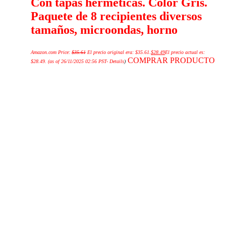
Con tapas herméticas. Color Gris.
Paquete de 8 recipientes diversos
tamaños, microondas, horno
Amazon.com Price:
$
35.61
El precio original era: $35.61.
$
28.49
El precio actual es:
COMPRAR PRODUCTO
$28.49.
(as of 26/11/2025 02:56 PST-
Details
)