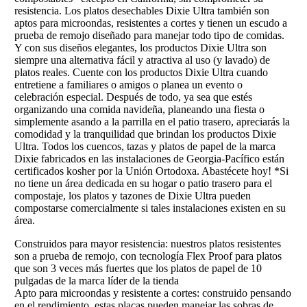
resistencia. Los platos desechables Dixie Ultra también son
aptos para microondas, resistentes a cortes y tienen un escudo a
prueba de remojo diseñado para manejar todo tipo de comidas.
Y con sus diseños elegantes, los productos Dixie Ultra son
siempre una alternativa fácil y atractiva al uso (y lavado) de
platos reales. Cuente con los productos Dixie Ultra cuando
entretiene a familiares o amigos o planea un evento o
celebración especial. Después de todo, ya sea que estés
organizando una comida navideña, planeando una fiesta o
simplemente asando a la parrilla en el patio trasero, apreciarás la
comodidad y la tranquilidad que brindan los productos Dixie
Ultra. Todos los cuencos, tazas y platos de papel de la marca
Dixie fabricados en las instalaciones de Georgia-Pacífico están
certificados kosher por la Unión Ortodoxa. Abastécete hoy! *Si
no tiene un área dedicada en su hogar o patio trasero para el
compostaje, los platos y tazones de Dixie Ultra pueden
compostarse comercialmente si tales instalaciones existen en su
área.
Construidos para mayor resistencia: nuestros platos resistentes
son a prueba de remojo, con tecnología Flex Proof para platos
que son 3 veces más fuertes que los platos de papel de 10
pulgadas de la marca líder de la tienda
Apto para microondas y resistente a cortes: construido pensando
en el rendimiento, estas placas pueden manejar las sobras de