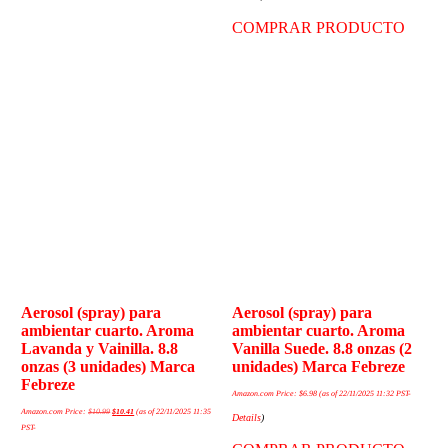
COMPRAR PRODUCTO
Aerosol (spray) para
Aerosol (spray) para
ambientar cuarto. Aroma
ambientar cuarto. Aroma
Lavanda y Vainilla. 8.8
Vanilla Suede. 8.8 onzas (2
onzas (3 unidades) Marca
unidades) Marca Febreze
Febreze
Amazon.com Price:
$
6.98
(as of 22/11/2025 11:32 PST-
Amazon.com Price:
$
10.99
$
10.41
(as of 22/11/2025 11:35
Details
)
PST-