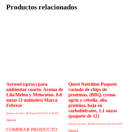
Productos relacionados
Aerosol (spray) para
Quest Nutrition Paquete
ambientar cuarto. Aroma de
variado de chips de
Lila/Melón y Melocotón. 8.8
proteínas, (BBQ, crema
onzas (3 unidades) Marca
agria y cebolla, alta
Febreze
proteína, baja en
carbohidratos, 1.1 onzas
Amazon.com Price:
$
9.99
(as of 22/11/2025 11:40 PST-
(paquete de 12)
Details
)
Amazon.com Price:
$
29.98
(as of 24/11/2025 09:43 PST-
COMPRAR PRODUCTO
Details
)