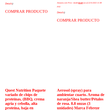
Amazon.com Price:
$
3.99
$
3.69
(as of 22/11/2025 11:08
Details
)
PST-
COMPRAR PRODUCTO
Details
)
COMPRAR PRODUCTO
Quest Nutrition Paquete
Aerosol (spray) para
variado de chips de
ambientar cuarto. Aroma de
proteínas, (BBQ, crema
naranja/Shea butter/Pétalos
agria y cebolla, alta
de rosa. 8.8 onzas (3
proteína, baja en
unidades) Marca Febreze