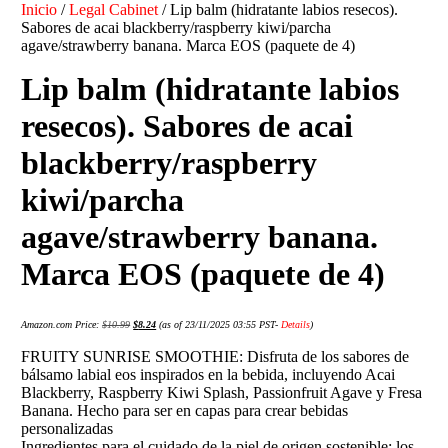
Inicio
/
Legal Cabinet
/ Lip balm (hidratante labios resecos).
Sabores de acai blackberry/raspberry kiwi/parcha
agave/strawberry banana. Marca EOS (paquete de 4)
Lip balm (hidratante labios
resecos). Sabores de acai
blackberry/raspberry
kiwi/parcha
agave/strawberry banana.
Marca EOS (paquete de 4)
Amazon.com Price:
$
10.99
$
8.24
(as of 23/11/2025 03:55 PST-
Details
)
FRUITY SUNRISE SMOOTHIE: Disfruta de los sabores de
bálsamo labial eos inspirados en la bebida, incluyendo Acai
Blackberry, Raspberry Kiwi Splash, Passionfruit Agave y Fresa
Banana. Hecho para ser en capas para crear bebidas
personalizadas
Ingredientes para el cuidado de la piel de origen sostenible: los