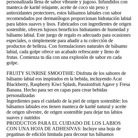
personalizada llena de sabor vibrante y jugoso. Infundidos con
manteca de karité relajante, aceite de coco sin peso y
antioxidantes protectores, estos bálsamos labiales con sabor
recomendados por dermatólogos proporcionan hidratación labial
para labios suaves y lisos. Fabricados con ingredientes de origen
sostenible, ofrecen lujosos beneficios hidratantes de humedad y
bálsamo labial. Este juego de regalo es adecuado para ocasiones
especiales, o simplemente para añadir a tu colección de
productos de belleza. Con formulaciones naturales de bálsamo
labial, cada golpe ofrece un acabado refrescante y lleno de
frutas. Comienza tu día con una explosión de sabor en cada
golpe.
FRUITY SUNRISE SMOOTHIE: Disfruta de los sabores de
bálsamo labial eos inspirados en la bebida, incluyendo Acai
Blackberry, Raspberry Kiwi Splash, Passionfruit Agave y Fresa
Banana. Hecho para ser en capas para crear bebidas
personalizadas
Ingredientes para el cuidado de la piel de origen sostenible: los
bálsamos labiales eos tienen manteca de karité natural y aceite
de origen silvestre, de origen sostenible para dejar tus labios
suaves y nutridos
PRODUCTOS PARA EL CUIDADO DE LOS LABIOS
CON UNA HOJA DE ADHESIVAS: Incluye una hoja de
pegatinas de edición limitada para decorar tus bálsamos