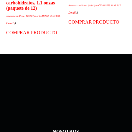
carbohidratos, 1.1 onzas
Amazon.com Price:
$
9.94
(as of 22/11/2025 11:43 PST-
(paquete de 12)
Details
)
Amazon.com Price:
$
29.98
(as of 24/11/2025 09:43 PST-
COMPRAR PRODUCTO
Details
)
COMPRAR PRODUCTO
NOSOTROS