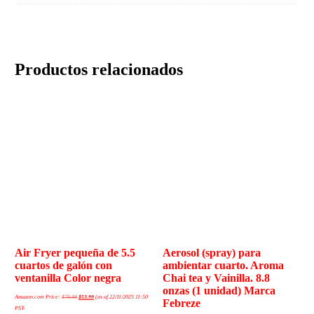
Productos relacionados
Air Fryer pequeña de 5.5
Aerosol (spray) para
cuartos de galón con
ambientar cuarto. Aroma
ventanilla Color negra
Chai tea y Vainilla. 8.8
onzas (1 unidad) Marca
Amazon.com Price:
$
79.99
$
53.99
(as of 22/11/2025 11:50
Febreze
PST-