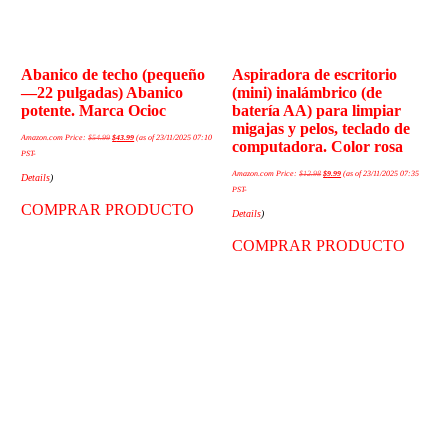
Abanico de techo (pequeño
Aspiradora de escritorio
—22 pulgadas) Abanico
(mini) inalámbrico (de
potente. Marca Ocioc
batería AA) para limpiar
migajas y pelos, teclado de
Amazon.com Price:
$
54.99
$
43.99
(as of 23/11/2025 07:10
computadora. Color rosa
PST-
Amazon.com Price:
$
12.98
$
9.99
(as of 23/11/2025 07:35
Details
)
PST-
COMPRAR PRODUCTO
Details
)
COMPRAR PRODUCTO