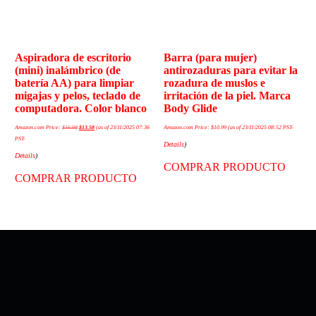
Aspiradora de escritorio
Barra (para mujer)
(mini) inalámbrico (de
antirozaduras para evitar la
batería AA) para limpiar
rozadura de muslos e
migajas y pelos, teclado de
irritación de la piel. Marca
computadora. Color blanco
Body Glide
Amazon.com Price:
$
16.98
$
13.58
(as of 23/11/2025 07:36
Amazon.com Price:
$
10.99
(as of 23/11/2025 08:52 PST-
PST-
Details
)
Details
)
COMPRAR PRODUCTO
COMPRAR PRODUCTO