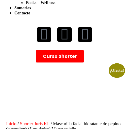
Books – Wellness
Sumarios
Contacto
Curso Shorter
¡Oferta!
¡Oferta!
¡Oferta!
Inicio
/
Shorter Juris Kit
/ Mascarilla facial hidratante de pepino
(cucumber) (5 unidades) Marca epielle