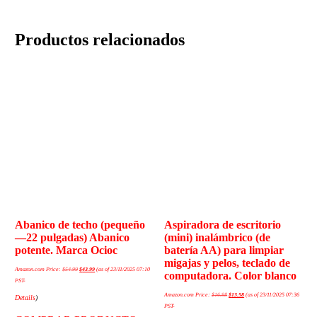
Productos relacionados
Abanico de techo (pequeño
Aspiradora de escritorio
—22 pulgadas) Abanico
(mini) inalámbrico (de
potente. Marca Ocioc
batería AA) para limpiar
migajas y pelos, teclado de
Amazon.com Price:
$
54.99
$
43.99
(as of 23/11/2025 07:10
computadora. Color blanco
PST-
Amazon.com Price:
$
16.98
$
13.58
(as of 23/11/2025 07:36
Details
)
PST-