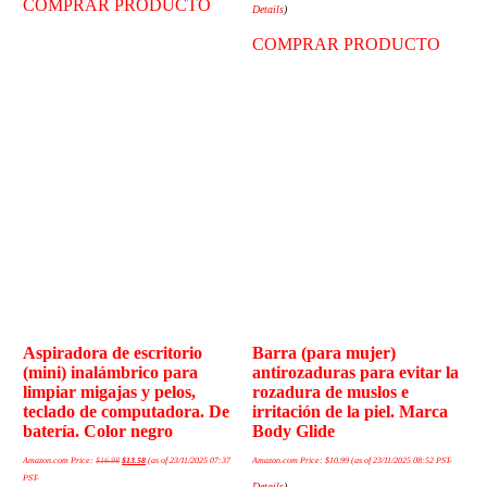
COMPRAR PRODUCTO
Details
)
COMPRAR PRODUCTO
Aspiradora de escritorio
Barra (para mujer)
(mini) inalámbrico para
antirozaduras para evitar la
limpiar migajas y pelos,
rozadura de muslos e
teclado de computadora. De
irritación de la piel. Marca
batería. Color negro
Body Glide
Amazon.com Price:
$
16.98
$
13.58
(as of 23/11/2025 07:37
Amazon.com Price:
$
10.99
(as of 23/11/2025 08:52 PST-
PST-
Details
)