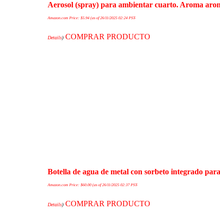
Aerosol (spray) para ambientar cuarto. Aroma arom
Amazon.com Price:
$
5.94
(as of 26/11/2025 02:24 PST-
COMPRAR PRODUCTO
Details
)
Botella de agua de metal con sorbeto integrado par
Amazon.com Price:
$
60.00
(as of 26/11/2025 02:37 PST-
COMPRAR PRODUCTO
Details
)