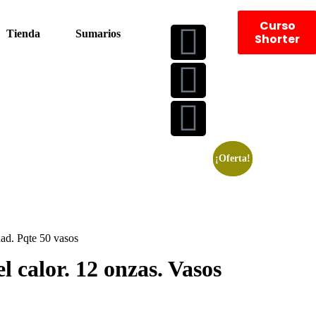
Curso
Tienda
Sumarios
Shorter
¡Oferta!
¡Oferta!
dad. Pqte 50 vasos
l calor. 12 onzas. Vasos