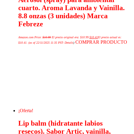
cuarto. Aroma Lavanda y Vainilla.
8.8 onzas (3 unidades) Marca
Febreze
Amazon.com Price:
$
10.99
El precio original era: $10.99.
$
10.41
El precio actual es:
COMPRAR PRODUCTO
$10.41.
(as of 22/11/2025 11:35 PST-
Details
)
¡Oferta!
Lip balm (hidratante labios
resecos). Sabor Artic, vainilla,