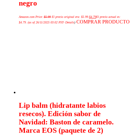
negro
Amazon.com Price:
$
5.99
El precio original era: $5.99.
$
4.79
El precio actual es:
COMPRAR PRODUCTO
$4.79.
(as of 26/11/2025 03:02 PST-
Details
)
Lip balm (hidratante labios
resecos). Edición sabor de
Navidad: Baston de caramelo.
Marca EOS (paquete de 2)