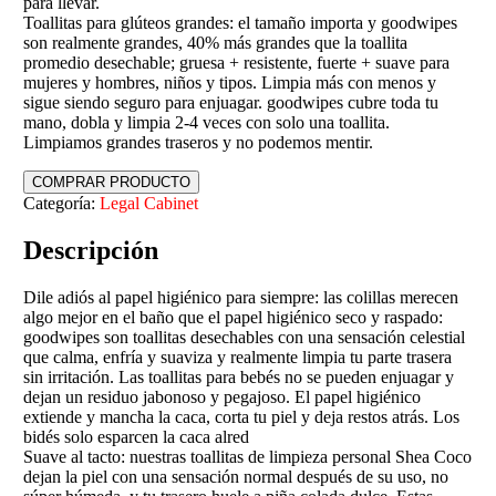
para llevar.
Toallitas para glúteos grandes: el tamaño importa y goodwipes
son realmente grandes, 40% más grandes que la toallita
promedio desechable; gruesa + resistente, fuerte + suave para
mujeres y hombres, niños y tipos. Limpia más con menos y
sigue siendo seguro para enjuagar. goodwipes cubre toda tu
mano, dobla y limpia 2-4 veces con solo una toallita.
Limpiamos grandes traseros y no podemos mentir.
COMPRAR PRODUCTO
Categoría:
Legal Cabinet
Descripción
Dile adiós al papel higiénico para siempre: las colillas merecen
algo mejor en el baño que el papel higiénico seco y raspado:
goodwipes son toallitas desechables con una sensación celestial
que calma, enfría y suaviza y realmente limpia tu parte trasera
sin irritación. Las toallitas para bebés no se pueden enjuagar y
dejan un residuo jabonoso y pegajoso. El papel higiénico
extiende y mancha la caca, corta tu piel y deja restos atrás. Los
bidés solo esparcen la caca alred
Suave al tacto: nuestras toallitas de limpieza personal Shea Coco
dejan la piel con una sensación normal después de su uso, no