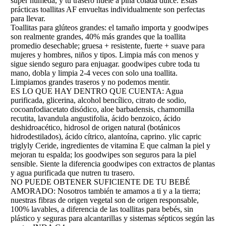
súper húmeda, y tu trasero huele a piña colada dulce. Estas
prácticas toallitas AF envueltas individualmente son perfectas
para llevar.
Toallitas para glúteos grandes: el tamaño importa y goodwipes
son realmente grandes, 40% más grandes que la toallita
promedio desechable; gruesa + resistente, fuerte + suave para
mujeres y hombres, niños y tipos. Limpia más con menos y
sigue siendo seguro para enjuagar. goodwipes cubre toda tu
mano, dobla y limpia 2-4 veces con solo una toallita.
Limpiamos grandes traseros y no podemos mentir.
ES LO QUE HAY DENTRO QUE CUENTA: Agua
purificada, glicerina, alcohol bencílico, citrato de sodio,
cocoanfodiacetato disódico, aloe barbadensis, chamomilla
recutita, lavandula angustifolia, ácido benzoico, ácido
deshidroacético, hidrosol de origen natural (botánicos
hidrodestilados), ácido cítrico, alantoína, caprino. ylic capric
triglyly Ceride, ingredientes de vitamina E que calman la piel y
mejoran tu espalda; los goodwipes son seguros para la piel
sensible. Siente la diferencia goodwipes con extractos de plantas
y agua purificada que nutren tu trasero.
NO PUEDE OBTENER SUFICIENTE DE TU BEBÉ
AMORADO: Nosotros también te amamos a ti y a la tierra;
nuestras fibras de origen vegetal son de origen responsable,
100% lavables, a diferencia de las toallitas para bebés, sin
plástico y seguras para alcantarillas y sistemas sépticos según las