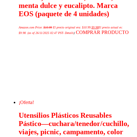
menta dulce y eucalipto. Marca
EOS (paquete de 4 unidades)
Amazon.com Price:
$
10.99
El precio original era: $10.99.
$
9.98
El precio actual es:
COMPRAR PRODUCTO
$9.98.
(as of 26/11/2025 02:47 PST-
Details
)
¡Oferta!
Utensilios Plásticos Reusables
Pástico—cuchara/tenedor/cuchillo,
viajes, picnic, campamento, color