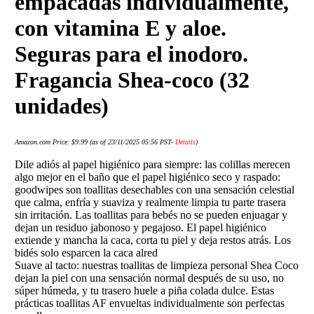
empacadas individualmente,
con vitamina E y aloe.
Seguras para el inodoro.
Fragancia Shea-coco (32
unidades)
Amazon.com Price:
$
9.99
(as of 23/11/2025 05:56 PST-
Details
)
Dile adiós al papel higiénico para siempre: las colillas merecen
algo mejor en el baño que el papel higiénico seco y raspado:
goodwipes son toallitas desechables con una sensación celestial
que calma, enfría y suaviza y realmente limpia tu parte trasera
sin irritación. Las toallitas para bebés no se pueden enjuagar y
dejan un residuo jabonoso y pegajoso. El papel higiénico
extiende y mancha la caca, corta tu piel y deja restos atrás. Los
bidés solo esparcen la caca alred
Suave al tacto: nuestras toallitas de limpieza personal Shea Coco
dejan la piel con una sensación normal después de su uso, no
súper húmeda, y tu trasero huele a piña colada dulce. Estas
prácticas toallitas AF envueltas individualmente son perfectas