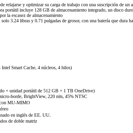
e relajarse y optimizar su carga de trabajo con una suscripción de un 
ra portátil incluye 128 GB de almacenamiento integrado, un disco dur
por la escasez de almacenamiento
n solo 3.24 libras y 0.71 pulgadas de grosor, con una batería que dura has
Intel Smart Cache, 4 núcleos, 4 hilos)
do + unidad portátil de 512 GB + 1 TB OneDrive)
micro-borde, BrightView, 220 nits, 45% NTSC
le con MU-MIMO
téreo
nado en inglés de EE. UU.
dos de doble matriz