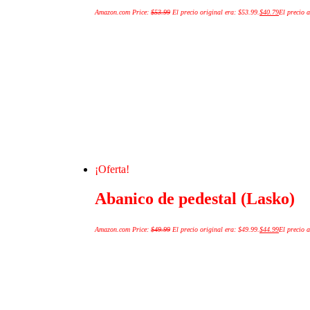
Amazon.com Price:
$
53.99
El precio original era: $53.99.
$
40.79
El precio a
¡Oferta!
Abanico de pedestal (Lasko)
Amazon.com Price:
$
49.99
El precio original era: $49.99.
$
44.99
El precio a