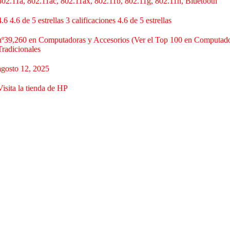
‎802.11a, 802.11ac, 802.11ax, 802.11b, 802.11g, 802.11n, Bluetooth
4.6 4.6 de 5 estrellas 3 calificaciones 4.6 de 5 estrellas
nº39,260 en Computadoras y Accesorios (Ver el Top 100 en Computado
Tradicionales
agosto 12, 2025
Visita la tienda de HP