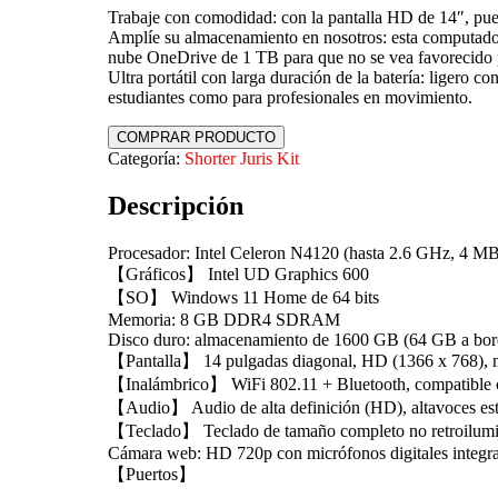
Trabaje con comodidad: con la pantalla HD de 14″, pued
Amplíe su almacenamiento en nosotros: esta computado
nube OneDrive de 1 TB para que no se vea favorecido 
Ultra portátil con larga duración de la batería: ligero co
estudiantes como para profesionales en movimiento.
COMPRAR PRODUCTO
Categoría:
Shorter Juris Kit
Descripción
Procesador: Intel Celeron N4120 (hasta 2.6 GHz, 4 MB 
【Gráficos】 Intel UD Graphics 600
【SO】 Windows 11 Home de 64 bits
Memoria: 8 GB DDR4 SDRAM
Disco duro: almacenamiento de 1600 GB (64 GB a bor
【Pantalla】 14 pulgadas diagonal, HD (1366 x 768), 
【Inalámbrico】 WiFi 802.11 + Bluetooth, compatib
【Audio】 Audio de alta definición (HD), altavoces es
【Teclado】 Teclado de tamaño completo no retroilumi
Cámara web: HD 720p con micrófonos digitales integra
【Puertos】