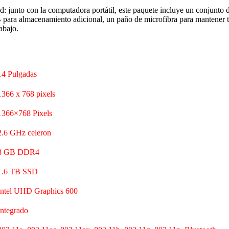
junto con la computadora portátil, este paquete incluye un conjunto d
 para almacenamiento adicional, un paño de microfibra para mantener t
abajo.
‎14 Pulgadas
‎1366 x 768 pixels
‎1366×768 Pixels
‎2.6 GHz celeron
‎8 GB DDR4
‎1.6 TB SSD
‎Intel UHD Graphics 600
‎Integrado