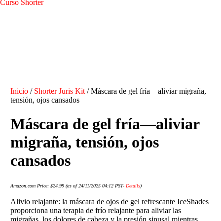
Curso Shorter
Inicio
/
Shorter Juris Kit
/ Máscara de gel fría—aliviar migraña,
tensión, ojos cansados
Máscara de gel fría—aliviar
migraña, tensión, ojos
cansados
Amazon.com Price:
$
24.99
(as of 24/11/2025 04:12 PST-
Details
)
Alivio relajante: la máscara de ojos de gel refrescante IceShades
proporciona una terapia de frío relajante para aliviar las
migrañas, los dolores de cabeza y la presión sinusal mientras