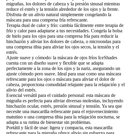
migrañas, los dolores de cabeza y la presión sinusal mientras
reduce el estrés y la tensión alrededor de los ojos y la frente.
Disfruta de un alivio natural simplemente congelando la
máscara para una compresa fría refrescante.
Terapia dual de calor y frío: cambia fácilmente entre terapia de
frío y calor para adaptarse a tus necesidades. Congela la bolsa
de hielo para los ojos para una compresa fría para reducir la
hinchazón y aliviar los dolores de cabeza, o microondas para
una compresa tibia para aliviar los ojos secos, la tensión y el
estrés.
Ajuste suave y cómodo: la máscara de ojos fríos IceShades
cuenta con un diseño suave y flexible que se adapta
perfectamente a la zona de los ojos y la nariz, asegurando un
ajuste cómodo pero suave. Ideal para usar como una máscara
refrescante para los ojos o máscara para aliviar el dolor de
cabeza, proporciona comodidad relajante para la relajación y el
alivio del estrés.
Esencial versátil para el cuidado personal: esta máscara de
migraña es perfecta para aliviar diversas molestias, incluyendo
hinchazón ocular, estrés, presión sinusal y tensión. Ya sea que
necesite una mascarilla refrescante para el rejuvenecimiento
matutino o una compresa tibia para la relajación nocturna, se
adapta a su rutina de bienestar sin problemas.
Portátil y fácil de usar: ligera y compacta, esta mascarilla
refrescante para la migraña ofrece alivio sin esfuerzo para