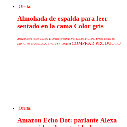
¡Oferta!
Almohada de espalda para leer
sentado en la cama Color gris
Amazon.com Price:
$
53.99
El precio original era: $53.99.
$
40.79
El precio actual es:
COMPRAR PRODUCTO
$40.79.
(as of 23/11/2025 07:23 PST-
Details
)
¡Oferta!
Amazon Echo Dot: parlante Alexa