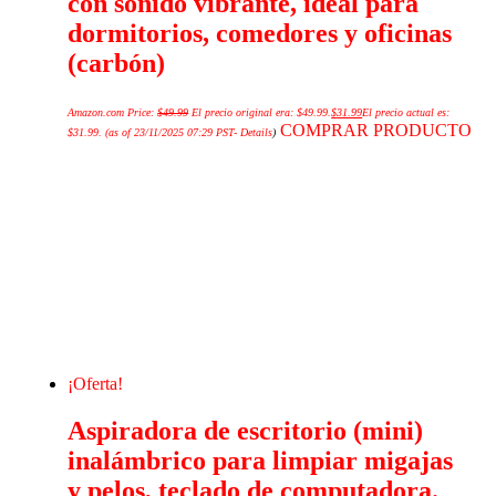
con sonido vibrante, ideal para
dormitorios, comedores y oficinas
(carbón)
Amazon.com Price:
$
49.99
El precio original era: $49.99.
$
31.99
El precio actual es:
COMPRAR PRODUCTO
$31.99.
(as of 23/11/2025 07:29 PST-
Details
)
¡Oferta!
Aspiradora de escritorio (mini)
inalámbrico para limpiar migajas
y pelos, teclado de computadora.