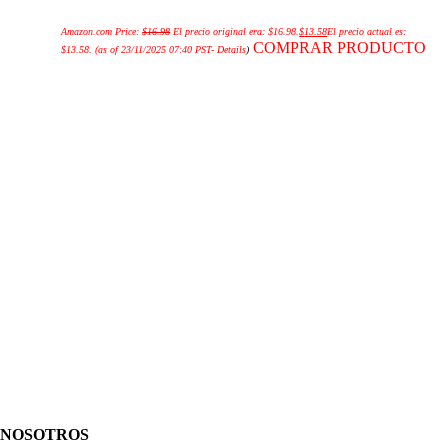
Amazon.com Price:
$
16.98
El precio original era: $16.98.
$
13.58
El precio actual es:
COMPRAR PRODUCTO
$13.58.
(as of 23/11/2025 07:40 PST-
Details
)
NOSOTROS