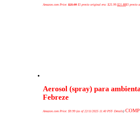
Amazon.com Price:
$
25.99
El precio original era: $25.99.
$
21.88
El precio a
Aerosol (spray) para ambient
Febreze
COMP
Amazon.com Price:
$
9.99
(as of 22/11/2025 11:40 PST-
Details
)