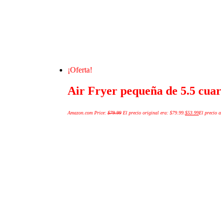
¡Oferta!
Air Fryer pequeña de 5.5 cuar
Amazon.com Price:
$
79.99
El precio original era: $79.99.
$
53.99
El precio a