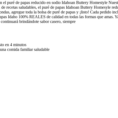
on el puré de papas reducido en sodio Idahoan Buttery Homestyle Nuest
de recetas saludables, el puré de papas Idahoan Buttery Homesyle reduc
ondas, agregue toda la bolsa de puré de papas y ¡listo! Cada pedido incl
apas Idaho 100% REALES de calidad en todas las formas que amas. Ya s
 continuará brindándote sabor casero, siempre
sto en 4 minutos
 una comida familiar saludable