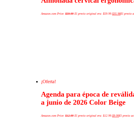
Almohada cervical ergonómic
Amazon.com Price:
$
59.99
El precio original era: $59.99.
$
35.98
El precio a
¡Oferta!
Agenda para época de reválida
a junio de 2026 Color Beige
Amazon.com Price:
$
12.99
El precio original era: $12.99.
$
9.99
El precio ac