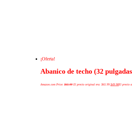
¡Oferta!
Abanico de techo (32 pulgada
Amazon.com Price:
$
65.99
El precio original era: $65.99.
$
49.98
El precio a