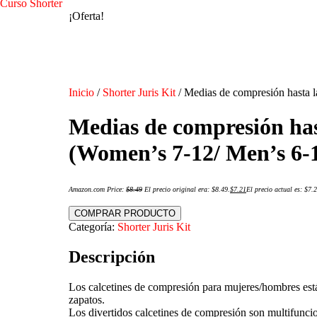
Curso Shorter
¡Oferta!
Inicio
/
Shorter Juris Kit
/ Medias de compresión hasta la
Medias de compresión hast
(Women’s 7-12/ Men’s 6-11
Amazon.com Price:
$
8.49
El precio original era: $8.49.
$
7.21
El precio actual es: $7.2
COMPRAR PRODUCTO
Categoría:
Shorter Juris Kit
Descripción
Los calcetines de compresión para mujeres/hombres están
zapatos.
Los divertidos calcetines de compresión son multifunci