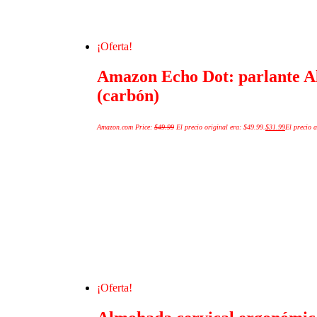
¡Oferta!
Amazon Echo Dot: parlante Ale
(carbón)
Amazon.com Price:
$
49.99
El precio original era: $49.99.
$
31.99
El precio a
¡Oferta!