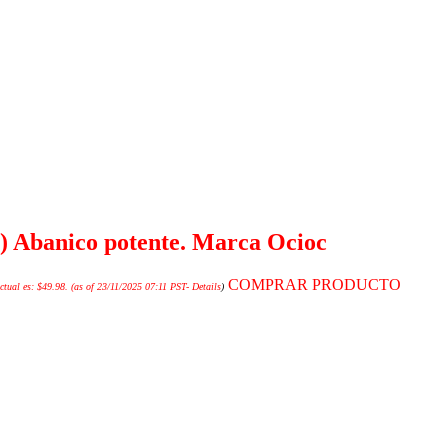
s) Abanico potente. Marca Ocioc
COMPRAR PRODUCTO
ctual es: $49.98.
(as of 23/11/2025 07:11 PST-
Details
)