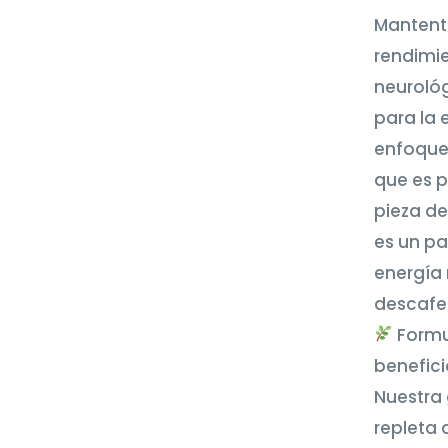
Mantente
rendimi
neuroló
para la 
enfoque 
que es 
pieza de
es un p
energía
descafei
Formul
benefici
Nuestra
repleta 