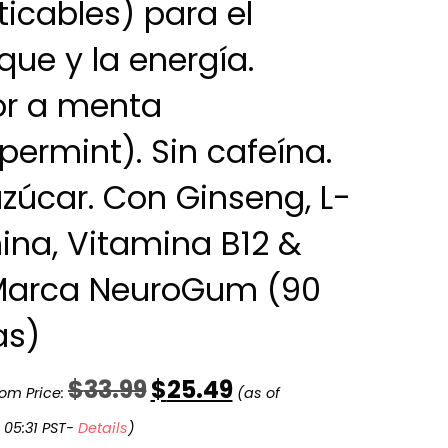
icables) para el
que y la energía.
r a menta
permint). Sin cafeína.
azúcar. Con Ginseng, L-
ina, Vitamina B12 &
Marca NeuroGum (90
as)
$
33.99
$
25.49
om Price:
(as of
 05:31 PST-
Details
)