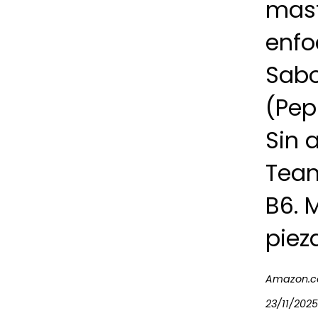
mast
enfo
Sabo
(Pep
Sin 
Tean
B6. 
piez
Amazon.c
23/11/2025