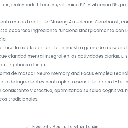
icos, incluyendo L teanina, vitamina B12 y vitamina B6, p
enta con extracto de Ginseng Americano Cereboost, con
l. Este poderoso ingrediente funciona sinérgicamente con 
ía.
y reduce la niebla cerebral con nuestra goma de mascar 
 claridad mental integral en las actividades diarias. Disf
 energéticas o las pí
 goma de mascar Neuro Memory and Focus emplea tecnolo
ncia de ingredientes nootrópicos esenciales como L-teani
 consistente y efectiva, optimizando su salud cognitiva
os tradicionales.
Frequently Bought Together Loading...