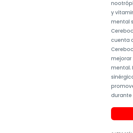
nootrópi
y vitami
mental s
Cereboo
cuenta 
Cereboo
mejorar 
mental. 
sinérgic
promover
durante 