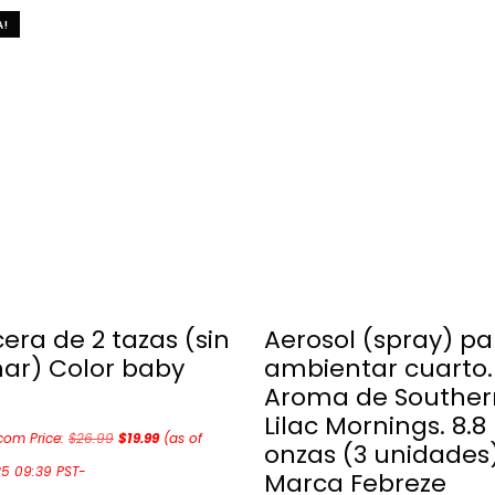
A!
era de 2 tazas (sin
Aerosol (spray) pa
nar) Color baby
ambientar cuarto.
Aroma de Souther
Lilac Mornings. 8.8
om Price:
$
26.99
$
19.99
(as of
onzas (3 unidades
25 09:39 PST-
Marca Febreze