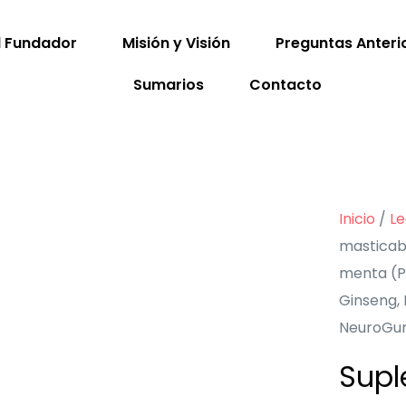
l Fundador
Misión y Visión
Preguntas Anteri
Sumarios
Contacto
Inicio
/
Le
masticabl
menta (Pe
Ginseng, 
NeuroGum
Supl