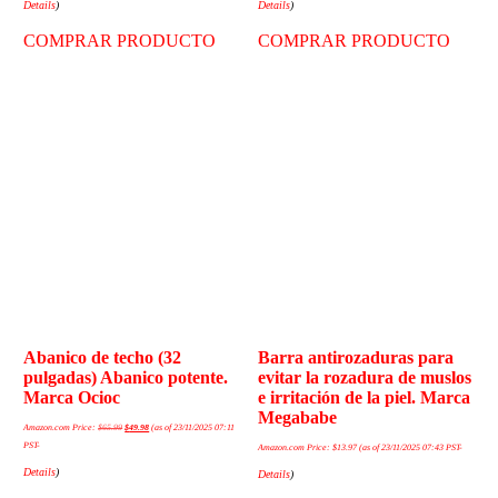
Details
)
Details
)
COMPRAR PRODUCTO
COMPRAR PRODUCTO
Abanico de techo (32
Barra antirozaduras para
pulgadas) Abanico potente.
evitar la rozadura de muslos
Marca Ocioc
e irritación de la piel. Marca
Megababe
Amazon.com Price:
$
65.99
$
49.98
(as of 23/11/2025 07:11
PST-
Amazon.com Price:
$
13.97
(as of 23/11/2025 07:43 PST-
Details
)
Details
)