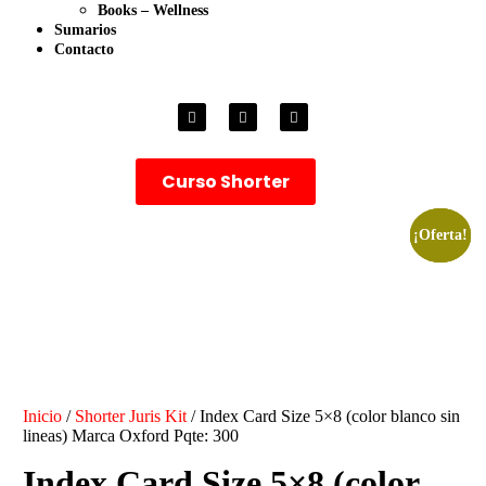
Books – Wellness
Sumarios
Contacto
Curso Shorter
¡Oferta!
¡Oferta!
¡Oferta!
Inicio
/
Shorter Juris Kit
/ Index Card Size 5×8 (color blanco sin
lineas) Marca Oxford Pqte: 300
Index Card Size 5×8 (color