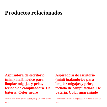
Productos relacionados
Aspiradora de escritorio
Aspiradora de escritorio
(mini) inalámbrico para
(mini) inalámbrico para
limpiar migajas y pelos,
limpiar migajas y pelos,
teclado de computadora. De
teclado de computadora. De
batería. Color negro
batería. Color anaranjado
Amazon.com Price:
$
16.98
$
13.58
(as of 23/11/2025 07:37
Amazon.com Price:
$
16.98
$
13.58
(as of 23/11/2025 07:39
PST-
PST-