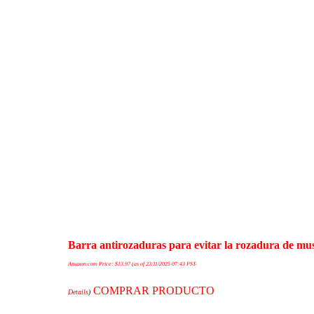
Barra antirozaduras para evitar la rozadura de mus
Amazon.com Price:
$
13.97
(as of 23/11/2025 07:43 PST-
COMPRAR PRODUCTO
Details
)