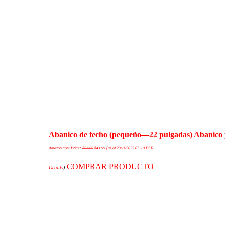
Abanico de techo (pequeño—22 pulgadas) Abanico 
Amazon.com Price:
$
54.99
$
43.99
(as of 23/11/2025 07:10 PST-
COMPRAR PRODUCTO
Details
)