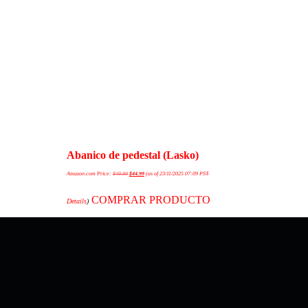
Abanico de pedestal (Lasko)
Amazon.com Price:
$
49.99
$
44.99
(as of 23/11/2025 07:09 PST-
COMPRAR PRODUCTO
Details
)