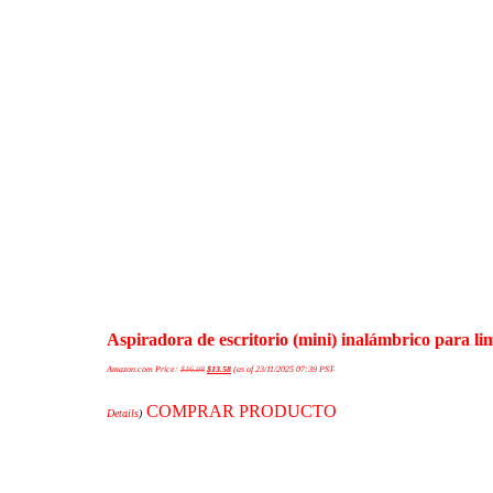
Aspiradora de escritorio (mini) inalámbrico para l
Amazon.com Price:
$
16.98
$
13.58
(as of 23/11/2025 07:39 PST-
COMPRAR PRODUCTO
Details
)