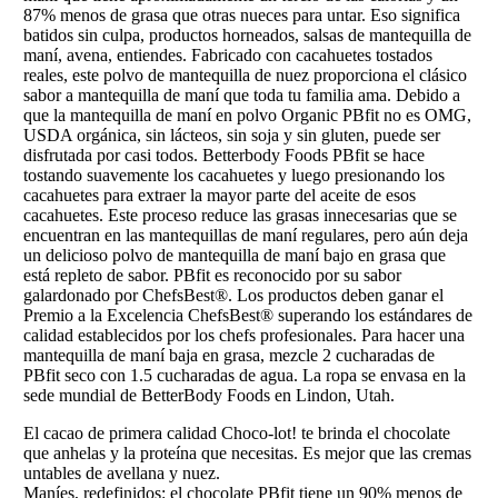
87% menos de grasa que otras nueces para untar. Eso significa
batidos sin culpa, productos horneados, salsas de mantequilla de
maní, avena, entiendes. Fabricado con cacahuetes tostados
reales, este polvo de mantequilla de nuez proporciona el clásico
sabor a mantequilla de maní que toda tu familia ama. Debido a
que la mantequilla de maní en polvo Organic PBfit no es OMG,
USDA orgánica, sin lácteos, sin soja y sin gluten, puede ser
disfrutada por casi todos. Betterbody Foods PBfit se hace
tostando suavemente los cacahuetes y luego presionando los
cacahuetes para extraer la mayor parte del aceite de esos
cacahuetes. Este proceso reduce las grasas innecesarias que se
encuentran en las mantequillas de maní regulares, pero aún deja
un delicioso polvo de mantequilla de maní bajo en grasa que
está repleto de sabor. PBfit es reconocido por su sabor
galardonado por ChefsBest®. Los productos deben ganar el
Premio a la Excelencia ChefsBest® superando los estándares de
calidad establecidos por los chefs profesionales. Para hacer una
mantequilla de maní baja en grasa, mezcle 2 cucharadas de
PBfit seco con 1.5 cucharadas de agua. La ropa se envasa en la
sede mundial de BetterBody Foods en Lindon, Utah.
El cacao de primera calidad Choco-lot! te brinda el chocolate
que anhelas y la proteína que necesitas. Es mejor que las cremas
untables de avellana y nuez.
Maníes, redefinidos: el chocolate PBfit tiene un 90% menos de