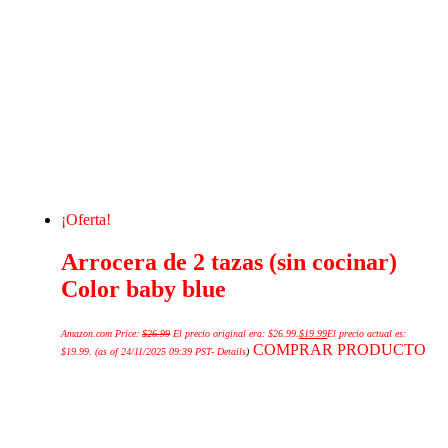
¡Oferta!
Arrocera de 2 tazas (sin cocinar)
Color baby blue
Amazon.com Price:
$
26.99
El precio original era: $26.99.
$
19.99
El precio actual es:
COMPRAR PRODUCTO
$19.99.
(as of 24/11/2025 09:39 PST-
Details
)