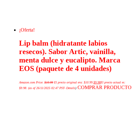
¡Oferta!
Lip balm (hidratante labios
resecos). Sabor Artic, vainilla,
menta dulce y eucalipto. Marca
EOS (paquete de 4 unidades)
Amazon.com Price:
$
10.99
El precio original era: $10.99.
$
9.98
El precio actual es:
COMPRAR PRODUCTO
$9.98.
(as of 26/11/2025 02:47 PST-
Details
)