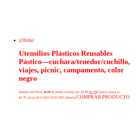
¡Oferta!
Utensilios Plásticos Reusables
Pástico—cuchara/tenedor/cuchillo,
viajes, picnic, campamento, color
negro
Amazon.com Price:
$
5.99
El precio original era: $5.99.
$
4.79
El precio actual es:
COMPRAR PRODUCTO
$4.79.
(as of 26/11/2025 03:02 PST-
Details
)