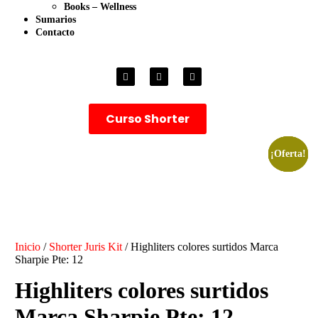
Books – Wellness
Sumarios
Contacto
Curso Shorter
¡Oferta!
¡Oferta!
¡Oferta!
¡Oferta!
Inicio
/
Shorter Juris Kit
/ Highliters colores surtidos Marca
Sharpie Pte: 12
Highliters colores surtidos
Marca Sharpie Pte: 12