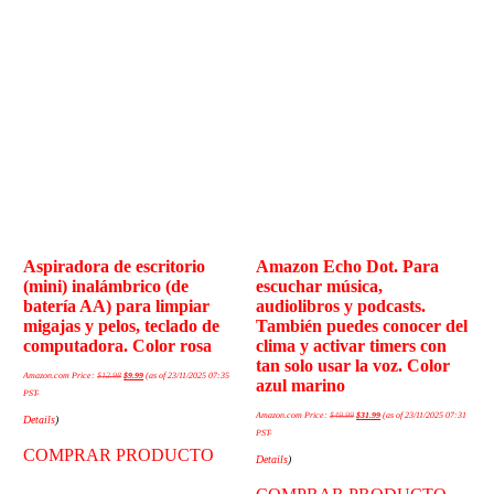
Aspiradora de escritorio
Amazon Echo Dot. Para
(mini) inalámbrico (de
escuchar música,
batería AA) para limpiar
audiolibros y podcasts.
migajas y pelos, teclado de
También puedes conocer del
computadora. Color rosa
clima y activar timers con
tan solo usar la voz. Color
Amazon.com Price:
$
12.98
$
9.99
(as of 23/11/2025 07:35
azul marino
PST-
Amazon.com Price:
$
49.99
$
31.99
(as of 23/11/2025 07:31
Details
)
PST-
COMPRAR PRODUCTO
Details
)