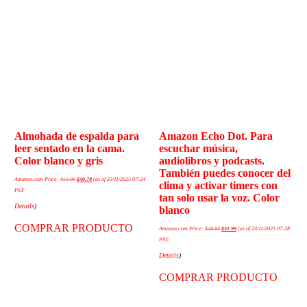
Almohada de espalda para
Amazon Echo Dot. Para
leer sentado en la cama.
escuchar música,
Color blanco y gris
audiolibros y podcasts.
También puedes conocer del
Amazon.com Price:
$
53.99
$
40.79
(as of 23/11/2025 07:24
clima y activar timers con
PST-
tan solo usar la voz. Color
Details
)
blanco
COMPRAR PRODUCTO
Amazon.com Price:
$
49.99
$
31.99
(as of 23/11/2025 07:28
PST-
Details
)
COMPRAR PRODUCTO