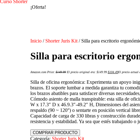
Curso Shorter
¡Oferta!
Inicio
/
Shorter Juris Kit
/ Silla para escritorio ergonómi
Silla para escritorio erg
Amazon.com Price:
$
149.99
El precio original era: $149.99.
$
104.49
El precio actual 
Silla de oficina ergonómica: Experimenta un apoyo inigu
brazos. El soporte lumbar a medida garantiza tu comodid
los brazos abatibles para satisfacer diversas necesidad
Cómodo asiento de malla transpirable: esta silla de ofi
W x 17.3″ D x 46.9.3″-49.2″ H, Dimensiones del asiento
respaldo (90 ~ 120°) o sentarte en posición vertical li
Capacidad de carga de 330 libras y construcción duradera:
resistencia y estabilidad. Ya sea que estés trabajando o 
COMPRAR PRODUCTO
Categoría:
Shorter Juris Kit