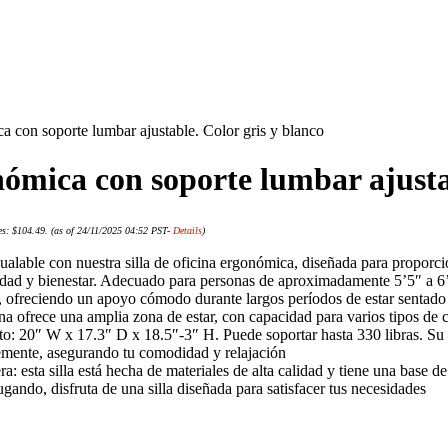
ca con soporte lumbar ajustable. Color gris y blanco
onómica con soporte lumbar ajusta
es: $104.49.
(as of 24/11/2025 04:52 PST-
Details
)
alable con nuestra silla de oficina ergonómica, diseñada para proporcion
ad y bienestar. Adecuado para personas de aproximadamente 5’5″ a 6’2″.
es, ofreciendo un apoyo cómodo durante largos períodos de estar sentado
cina ofrece una amplia zona de estar, con capacidad para varios tipos de
: 20″ W x 17.3″ D x 18.5″-3″ H. Puede soportar hasta 330 libras. Su fu
bremente, asegurando tu comodidad y relajación
 esta silla está hecha de materiales de alta calidad y tiene una base de 
jugando, disfruta de una silla diseñada para satisfacer tus necesidades