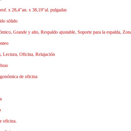
rof. x 28,4"an. x 38,19"al. pulgadas
do sólido
mico, Grande y alto, Respaldo ajustable, Soporte para la espalda, Zo
onteo
, Lectura, Oficina, Relajación
bras
ergonómica de oficina
a
o
e oficina.