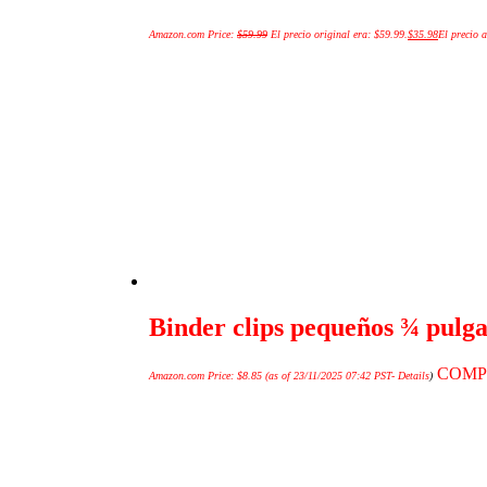
Amazon.com Price:
$
59.99
El precio original era: $59.99.
$
35.98
El precio a
Binder clips pequeños ¾ pulga
COMP
Amazon.com Price:
$
8.85
(as of 23/11/2025 07:42 PST-
Details
)