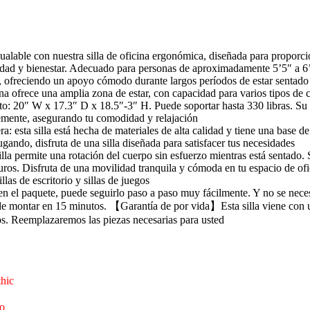
alable con nuestra silla de oficina ergonómica, diseñada para proporcion
ad y bienestar. Adecuado para personas de aproximadamente 5’5″ a 6’2″.
es, ofreciendo un apoyo cómodo durante largos períodos de estar sentado
cina ofrece una amplia zona de estar, con capacidad para varios tipos de
: 20″ W x 17.3″ D x 18.5″-3″ H. Puede soportar hasta 330 libras. Su fu
bremente, asegurando tu comodidad y relajación
 esta silla está hecha de materiales de alta calidad y tiene una base de 
jugando, disfruta de una silla diseñada para satisfacer tus necesidades
silla permite una rotación del cuerpo sin esfuerzo mientras está sentad
duros. Disfruta de una movilidad tranquila y cómoda en tu espacio de ofic
llas de escritorio y sillas de juegos
n el paquete, puede seguirlo paso a paso muy fácilmente. Y no se necesi
ede montar en 15 minutos. 【Garantía de por vida】Esta silla viene con 
os. Reemplazaremos las piezas necesarias para usted
thic
o