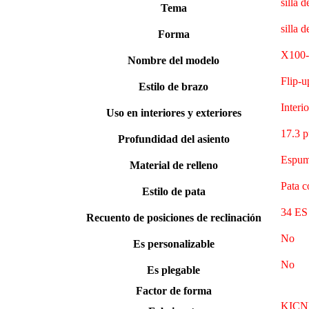
silla d
Tema
silla d
Forma
X100-
Nombre del modelo
Flip-u
Estilo de brazo
Interio
Uso en interiores y exteriores
17.3 p
Profundidad del asiento
Espum
Material de relleno
Pata c
Estilo de pata
‎34 ES
Recuento de posiciones de reclinación
‎No
Es personalizable
‎No
Es plegable
Factor de forma
‎KICN