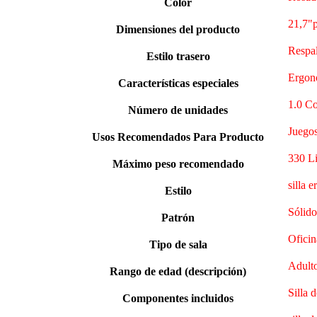
Color
21,7"p
Dimensiones del producto
Respal
Estilo trasero
Ergonó
Características especiales
1.0 C
Número de unidades
Juegos
Usos Recomendados Para Producto
330 Li
Máximo peso recomendado
silla 
Estilo
Sólido
Patrón
Oficin
Tipo de sala
Adult
Rango de edad (descripción)
Silla d
Componentes incluidos