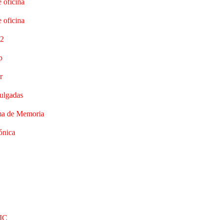
e oficina
e oficina
2
p
r
ulgadas
a de Memoria
ónica
IC