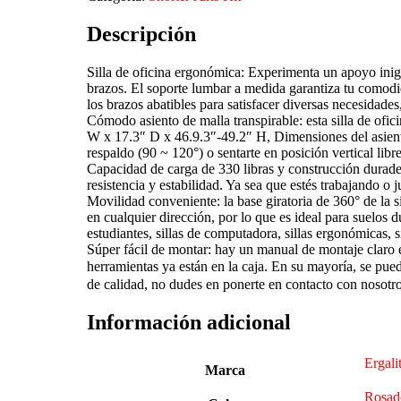
Descripción
Silla de oficina ergonómica: Experimenta un apoyo inigu
brazos. El soporte lumbar a medida garantiza tu comodid
los brazos abatibles para satisfacer diversas necesidad
Cómodo asiento de malla transpirable: esta silla de ofi
W x 17.3″ D x 46.9.3″-49.2″ H, Dimensiones del asiento
respaldo (90 ~ 120°) o sentarte en posición vertical li
Capacidad de carga de 330 libras y construcción duradera:
resistencia y estabilidad. Ya sea que estés trabajando o 
Movilidad conveniente: la base giratoria de 360° de la 
en cualquier dirección, por lo que es ideal para suelos 
estudiantes, sillas de computadora, sillas ergonómicas, si
Súper fácil de montar: hay un manual de montaje claro e
herramientas ya están en la caja. En su mayoría, se pu
de calidad, no dudes en ponerte en contacto con nosotr
Información adicional
Ergali
Marca
Rosad