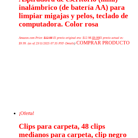
inalámbrico (de batería AA) para
limpiar migajas y pelos, teclado de
computadora. Color rosa
Amazon.com Price:
$
12.98
El precio original era: $12.98.
$
9.99
El precio actual es:
COMPRAR PRODUCTO
$9.99.
(as of 23/11/2025 07:35 PST-
Details
)
¡Oferta!
Clips para carpeta, 48 clips
medianos para carpeta, clip negro