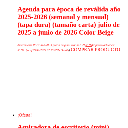
Agenda para época de reválida año
2025-2026 (semanal y mensual)
(tapa dura) (tamaño carta) julio de
2025 a junio de 2026 Color Beige
Amazon.com Price:
$
12.99
El precio original era: $12.99.
$
9.99
El precio actual es:
COMPRAR PRODUCTO
$9.99.
(as of 23/11/2025 07:13 PST-
Details
)
¡Oferta!
Aspiradora de escritorio (mini)