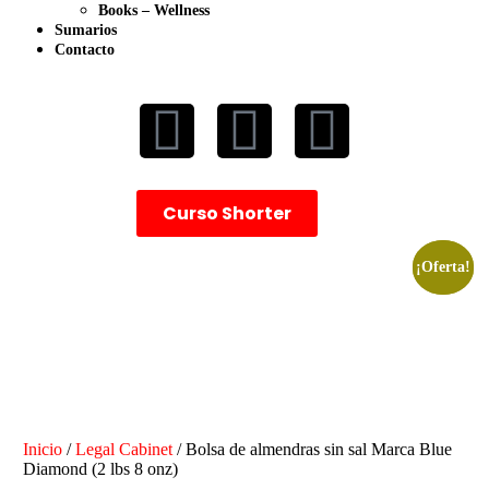
Books – Wellness
Sumarios
Contacto
Curso Shorter
¡Oferta!
¡Oferta!
Inicio
/
Legal Cabinet
/ Bolsa de almendras sin sal Marca Blue
Diamond (2 lbs 8 onz)