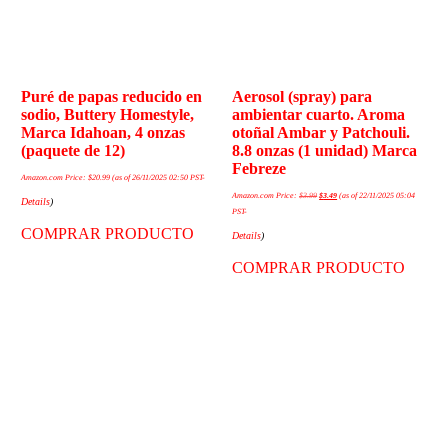
Puré de papas reducido en
Aerosol (spray) para
sodio, Buttery Homestyle,
ambientar cuarto. Aroma
Marca Idahoan, 4 onzas
otoñal Ambar y Patchouli.
(paquete de 12)
8.8 onzas (1 unidad) Marca
Febreze
Amazon.com Price:
$
20.99
(as of 26/11/2025 02:50 PST-
Amazon.com Price:
$
3.99
$
3.49
(as of 22/11/2025 05:04
Details
)
PST-
COMPRAR PRODUCTO
Details
)
COMPRAR PRODUCTO