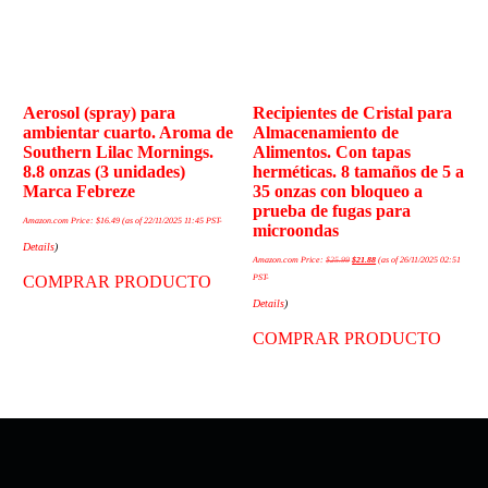
Aerosol (spray) para
Recipientes de Cristal para
ambientar cuarto. Aroma de
Almacenamiento de
Southern Lilac Mornings.
Alimentos. Con tapas
8.8 onzas (3 unidades)
herméticas. 8 tamaños de 5 a
Marca Febreze
35 onzas con bloqueo a
prueba de fugas para
Amazon.com Price:
$
16.49
(as of 22/11/2025 11:45 PST-
microondas
Details
)
Amazon.com Price:
$
25.99
$
21.88
(as of 26/11/2025 02:51
COMPRAR PRODUCTO
PST-
Details
)
COMPRAR PRODUCTO