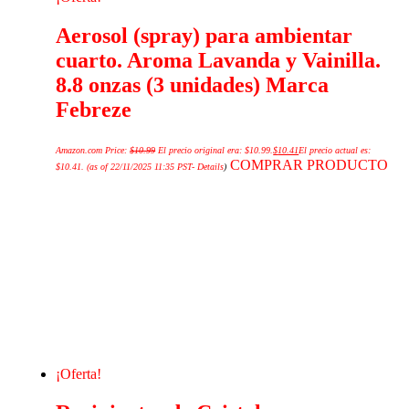
Aerosol (spray) para ambientar
cuarto. Aroma Lavanda y Vainilla.
8.8 onzas (3 unidades) Marca
Febreze
Amazon.com Price:
$
10.99
El precio original era: $10.99.
$
10.41
El precio actual es:
COMPRAR PRODUCTO
$10.41.
(as of 22/11/2025 11:35 PST-
Details
)
¡Oferta!