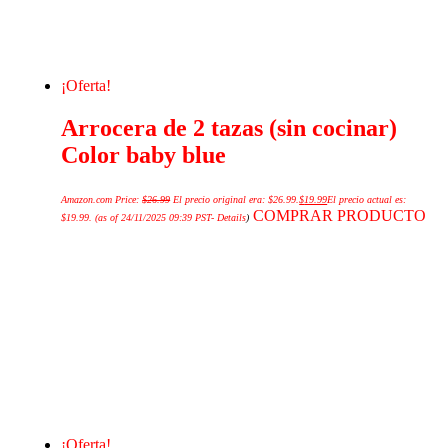
¡Oferta!
Arrocera de 2 tazas (sin cocinar)
Color baby blue
Amazon.com Price:
$
26.99
El precio original era: $26.99.
$
19.99
El precio actual es:
COMPRAR PRODUCTO
$19.99.
(as of 24/11/2025 09:39 PST-
Details
)
¡Oferta!