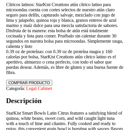
Cítricos latinos: StarKist Creations atún cítrico latino para
microondas cuenta con cortes selectos de nuestro atún claro
seguro para delfín, capturado salvaje, mezclado con jugo de
lima y jalapeño, quinoa roja y blanca, granos enteros de azul
marino y maíz dulce para una mezcla satisfactoria de sabores.
Disfruta de tu manera: esta bolsa de atún está totalmente
cocinada y lista para comer. Pruébalo sin calentar durante 30
segundos en nuestra bolsa para microondas. Simplemente rasga,
calienta y listo
0.39 oz de proteínas: con 0.39 oz de proteína magra y 160
calorías por bolsa, StarKist Creations atún cítrico latino es el
aperitivo, almuerzo o cena perfecto, con todo el sabor que
puedas desear. Además, es libre de gluten y una buena fuente de
fibra.
COMPRAR PRODUCTO
Categoría:
Legal Cabinet
Descripción
StarKist Smart Bowls Latin Citrus features a satisfying blend of
quinoa, white beans, sweet corn, and wild caught light tuna
with a touch of lime and cilantro. Fully cooked and ready to
enjoy, this convenient grain bowl is bursting with savory flavors