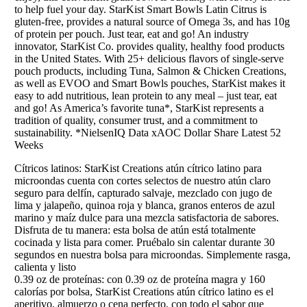
to help fuel your day. StarKist Smart Bowls Latin Citrus is
gluten-free, provides a natural source of Omega 3s, and has 10g
of protein per pouch. Just tear, eat and go! An industry
innovator, StarKist Co. provides quality, healthy food products
in the United States. With 25+ delicious flavors of single-serve
pouch products, including Tuna, Salmon & Chicken Creations,
as well as EVOO and Smart Bowls pouches, StarKist makes it
easy to add nutritious, lean protein to any meal – just tear, eat
and go! As America’s favorite tuna*, StarKist represents a
tradition of quality, consumer trust, and a commitment to
sustainability. *NielsenIQ Data xAOC Dollar Share Latest 52
Weeks
Cítricos latinos: StarKist Creations atún cítrico latino para
microondas cuenta con cortes selectos de nuestro atún claro
seguro para delfín, capturado salvaje, mezclado con jugo de
lima y jalapeño, quinoa roja y blanca, granos enteros de azul
marino y maíz dulce para una mezcla satisfactoria de sabores.
Disfruta de tu manera: esta bolsa de atún está totalmente
cocinada y lista para comer. Pruébalo sin calentar durante 30
segundos en nuestra bolsa para microondas. Simplemente rasga,
calienta y listo
0.39 oz de proteínas: con 0.39 oz de proteína magra y 160
calorías por bolsa, StarKist Creations atún cítrico latino es el
aperitivo, almuerzo o cena perfecto, con todo el sabor que