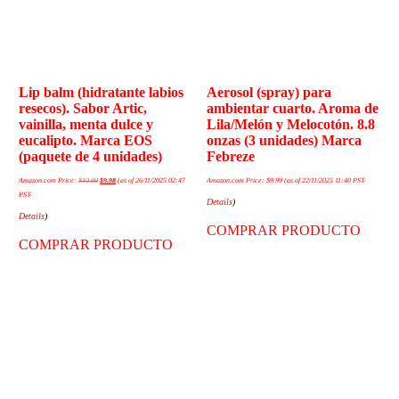
Lip balm (hidratante labios
Aerosol (spray) para
resecos). Sabor Artic,
ambientar cuarto. Aroma de
vainilla, menta dulce y
Lila/Melón y Melocotón. 8.8
eucalipto. Marca EOS
onzas (3 unidades) Marca
(paquete de 4 unidades)
Febreze
Amazon.com Price:
$
10.99
$
9.98
(as of 26/11/2025 02:47
Amazon.com Price:
$
9.99
(as of 22/11/2025 11:40 PST-
PST-
Details
)
Details
)
COMPRAR PRODUCTO
COMPRAR PRODUCTO