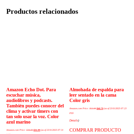
Productos relacionados
Amazon Echo Dot. Para
Almohada de espalda para
escuchar música,
leer sentado en la cama
audiolibros y podcasts.
Color gris
También puedes conocer del
Amazon.com Price:
$
53.99
$
40.79
(as of 23/11/2025 07:23
clima y activar timers con
PST-
tan solo usar la voz. Color
Details
)
azul marino
COMPRAR PRODUCTO
Amazon.com Price:
$
49.99
$
31.99
(as of 23/11/2025 07:31