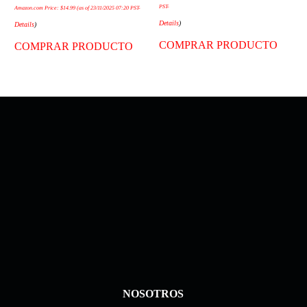
PST-
Amazon.com Price:
$
14.99
(as of 23/11/2025 07:20 PST-
Details
)
Details
)
COMPRAR PRODUCTO
COMPRAR PRODUCTO
NOSOTROS