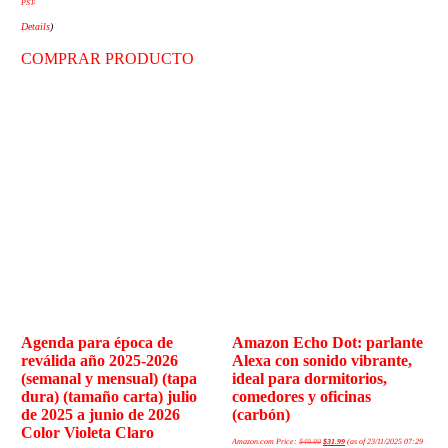
PST-
Details
)
COMPRAR PRODUCTO
Agenda para época de
Amazon Echo Dot: parlante
reválida año 2025-2026
Alexa con sonido vibrante,
(semanal y mensual) (tapa
ideal para dormitorios,
dura) (tamaño carta) julio
comedores y oficinas
de 2025 a junio de 2026
(carbón)
Color Violeta Claro
Amazon.com Price:
$
49.99
$
31.99
(as of 23/11/2025 07:29