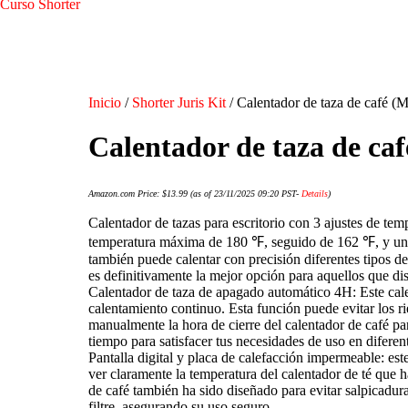
Curso Shorter
Inicio
/
Shorter Juris Kit
/ Calentador de taza de café (M
Calentador de taza de ca
Amazon.com Price:
$
13.99
(as of 23/11/2025 09:20 PST-
Details
)
Calentador de tazas para escritorio con 3 ajustes de temp
temperatura máxima de 180 ℉, seguido de 162 ℉, y una t
también puede calentar con precisión diferentes tipos d
es definitivamente la mejor opción para aquellos que dis
Calentador de taza de apagado automático 4H: Este cal
calentamiento continuo. Esta función puede evitar los r
manualmente la hora de cierre del calentador de café p
tiempo para satisfacer tus necesidades de uso en diferent
Pantalla digital y placa de calefacción impermeable: este
ver claramente la temperatura del calentador de té que h
de café también ha sido diseñado para evitar salpicadura
filtre, asegurando su uso seguro.