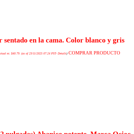
 sentado en la cama. Color blanco y gris
COMPRAR PRODUCTO
ctual es: $40.79.
(as of 23/11/2025 07:24 PST-
Details
)
2 pulgadas) Abanico potente. Marca Ocioc