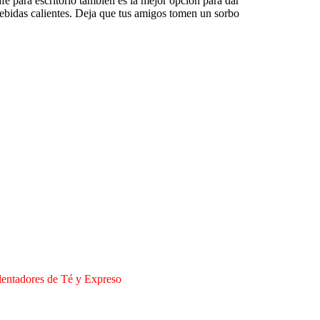
é para escritorio también es la mejor opción para dar
bebidas calientes. Deja que tus amigos tomen un sorbo
lentadores de Té y Expreso