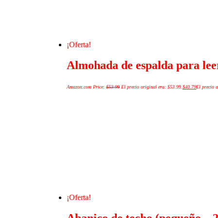
¡Oferta!
Almohada de espalda para leer
Amazon.com Price:
$
53.99
El precio original era: $53.99.
$
40.79
El precio a
¡Oferta!
Abanico de techo (pequeño—2