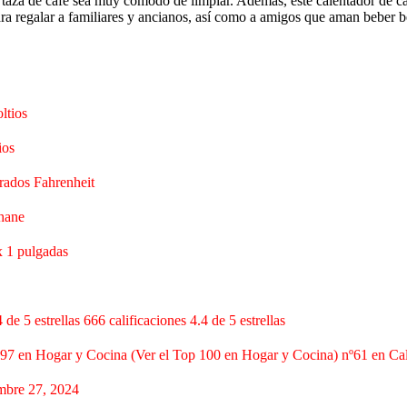
 taza de café sea muy cómodo de limpiar. Además, este calentador de caf
ara regalar a familiares y ancianos, así como a amigos que aman beber 
oltios
ios
rados Fahrenheit
hane
x 1 pulgadas
4 de 5 estrellas 666 calificaciones 4.4 de 5 estrellas
97 en Hogar y Cocina (Ver el Top 100 en Hogar y Cocina) nº61 en Ca
mbre 27, 2024