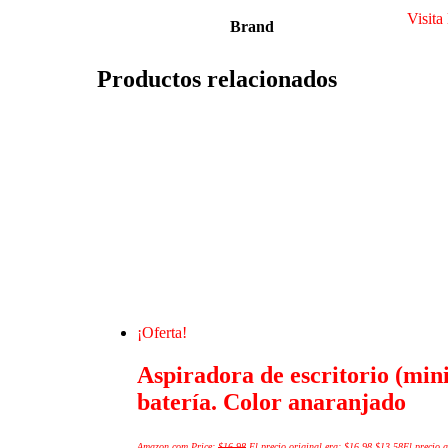
Visita
Brand
Productos relacionados
¡Oferta!
Aspiradora de escritorio (min
batería. Color anaranjado
Amazon.com Price:
$
16.98
El precio original era: $16.98.
$
13.58
El precio a