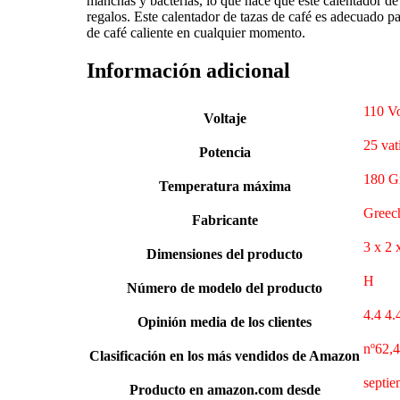
manchas y bacterias, lo que hace que este calentador de
regalos. Este calentador de tazas de café es adecuado p
de café caliente en cualquier momento.
Información adicional
‎110 V
Voltaje
25 vat
Potencia
180 G
Temperatura máxima
Greec
Fabricante
3 x 2 
Dimensiones del producto
H
Número de modelo del producto
4.4 4.
Opinión media de los clientes
nº62,4
Clasificación en los más vendidos de Amazon
septie
Producto en amazon.com desde