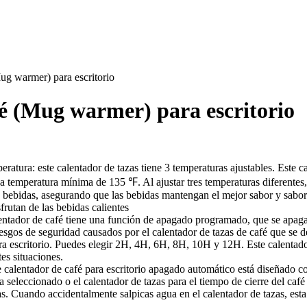
ug warmer) para escritorio
fé (Mug warmer) para escritorio
eratura: este calentador de tazas tiene 3 temperaturas ajustables. Este c
emperatura mínima de 135 ℉. Al ajustar tres temperaturas diferentes, el
e bebidas, asegurando que las bebidas mantengan el mejor sabor y sabor. 
frutan de las bebidas calientes
entador de café tiene una función de apagado programado, que se apag
iesgos de seguridad causados por el calentador de tazas de café que se
ara escritorio. Puedes elegir 2H, 4H, 6H, 8H, 10H y 12H. Este calentado
es situaciones.
 calentador de café para escritorio apagado automático está diseñado con
a seleccionado o el calentador de tazas para el tiempo de cierre del caf
s. Cuando accidentalmente salpicas agua en el calentador de tazas, esta 