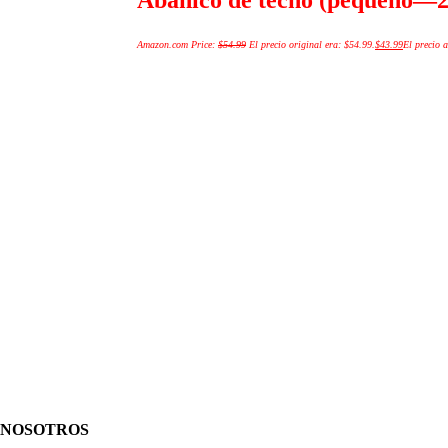
Amazon.com Price:
$
54.99
El precio original era: $54.99.
$
43.99
El precio a
NOSOTROS