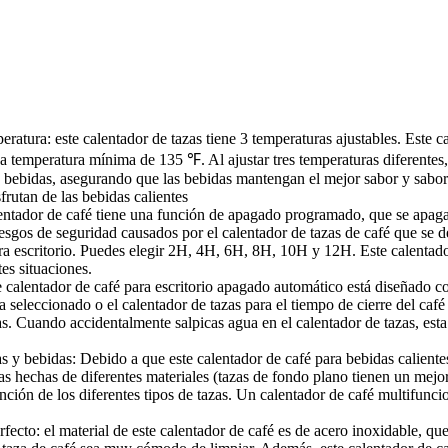
eratura: este calentador de tazas tiene 3 temperaturas ajustables. Este c
emperatura mínima de 135 ℉. Al ajustar tres temperaturas diferentes, el
e bebidas, asegurando que las bebidas mantengan el mejor sabor y sabor. 
frutan de las bebidas calientes
entador de café tiene una función de apagado programado, que se apag
iesgos de seguridad causados por el calentador de tazas de café que se
ara escritorio. Puedes elegir 2H, 4H, 6H, 8H, 10H y 12H. Este calentado
es situaciones.
 calentador de café para escritorio apagado automático está diseñado con
a seleccionado o el calentador de tazas para el tiempo de cierre del caf
s. Cuando accidentalmente salpicas agua en el calentador de tazas, esta 
 y bebidas: Debido a que este calentador de café para bebidas calientes 
s hechas de diferentes materiales (tazas de fondo plano tienen un mejor
unción de los diferentes tipos de tazas. Un calentador de café multifun
cto: el material de este calentador de café es de acero inoxidable, que 