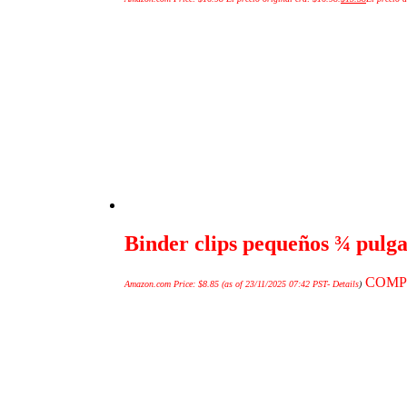
Binder clips pequeños ¾ pulga
COMP
Amazon.com Price:
$
8.85
(as of 23/11/2025 07:42 PST-
Details
)