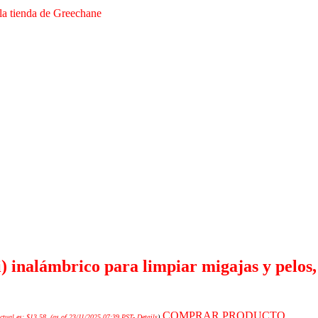
 la tienda de Greechane
i) inalámbrico para limpiar migajas y pelos
COMPRAR PRODUCTO
ctual es: $13.58.
(as of 23/11/2025 07:39 PST-
Details
)