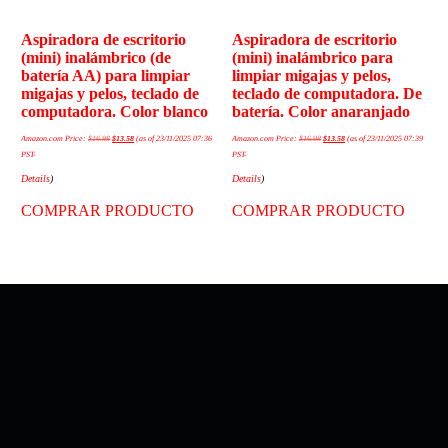
Aspiradora de escritorio
Aspiradora de escritorio
(mini) inalámbrico (de
(mini) inalámbrico para
batería AA) para limpiar
limpiar migajas y pelos,
migajas y pelos, teclado de
teclado de computadora. De
computadora. Color blanco
batería. Color anaranjado
Amazon.com Price:
$
16.98
$
13.58
(as of 23/11/2025 07:36
Amazon.com Price:
$
16.98
$
13.58
(as of 23/11/2025 07:39
PST-
PST-
Details
)
Details
)
COMPRAR PRODUCTO
COMPRAR PRODUCTO