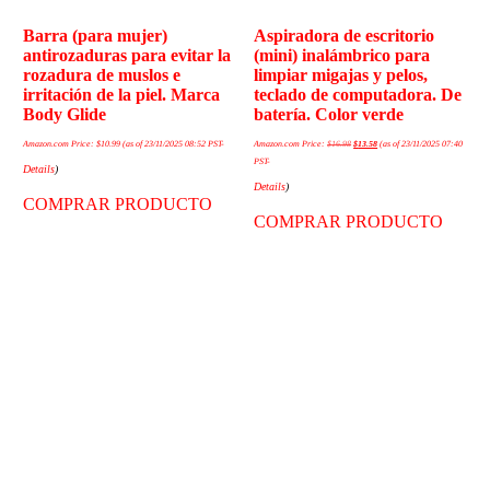
Barra (para mujer)
Aspiradora de escritorio
antirozaduras para evitar la
(mini) inalámbrico para
rozadura de muslos e
limpiar migajas y pelos,
irritación de la piel. Marca
teclado de computadora. De
Body Glide
batería. Color verde
Amazon.com Price:
$
10.99
(as of 23/11/2025 08:52 PST-
Amazon.com Price:
$
16.98
$
13.58
(as of 23/11/2025 07:40
PST-
Details
)
Details
)
COMPRAR PRODUCTO
COMPRAR PRODUCTO