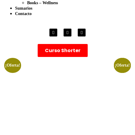
Books – Wellness
Sumarios
Contacto
Curso Shorter
¡Oferta!
¡Oferta!
¡Oferta!
¡Oferta!