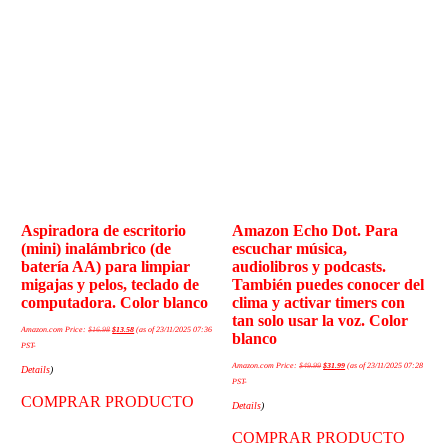
Aspiradora de escritorio
Amazon Echo Dot. Para
(mini) inalámbrico (de
escuchar música,
batería AA) para limpiar
audiolibros y podcasts.
migajas y pelos, teclado de
También puedes conocer del
computadora. Color blanco
clima y activar timers con
tan solo usar la voz. Color
Amazon.com Price:
$
16.98
$
13.58
(as of 23/11/2025 07:36
blanco
PST-
Amazon.com Price:
$
49.99
$
31.99
(as of 23/11/2025 07:28
Details
)
PST-
COMPRAR PRODUCTO
Details
)
COMPRAR PRODUCTO