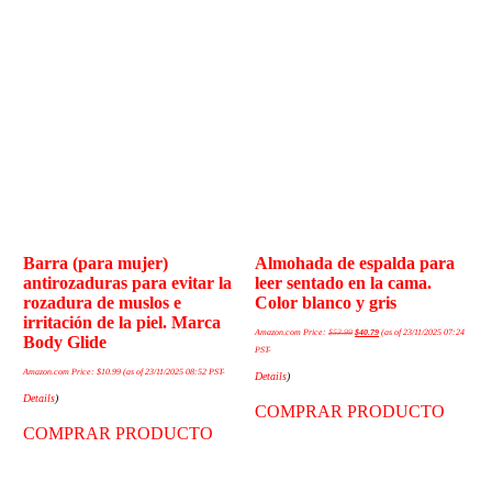
Barra (para mujer)
Almohada de espalda para
antirozaduras para evitar la
leer sentado en la cama.
rozadura de muslos e
Color blanco y gris
irritación de la piel. Marca
Amazon.com Price:
$
53.99
$
40.79
(as of 23/11/2025 07:24
Body Glide
PST-
Amazon.com Price:
$
10.99
(as of 23/11/2025 08:52 PST-
Details
)
Details
)
COMPRAR PRODUCTO
COMPRAR PRODUCTO