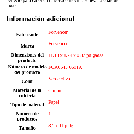
perfecto para caber en tu bolso o mochila y llevar a cualquier
lugar
Información adicional
‎Forvencer
Fabricante
‎Forvencer
Marca
Dimensiones del
‎11,18 x 8,74 x 0,87 pulgadas
producto
Número de modelo
‎FCA0543-0601A
del producto
‎Verde oliva
Color
Material de la
‎Cartón
cubierta
Papel
Tipo de material
Número de
‎1
productos
‎8,5 x 11 pulg.
Tamaño