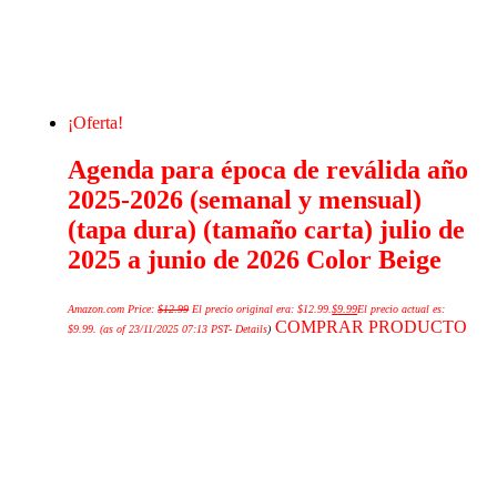
¡Oferta!
Agenda para época de reválida año
2025-2026 (semanal y mensual)
(tapa dura) (tamaño carta) julio de
2025 a junio de 2026 Color Beige
Amazon.com Price:
$
12.99
El precio original era: $12.99.
$
9.99
El precio actual es:
COMPRAR PRODUCTO
$9.99.
(as of 23/11/2025 07:13 PST-
Details
)