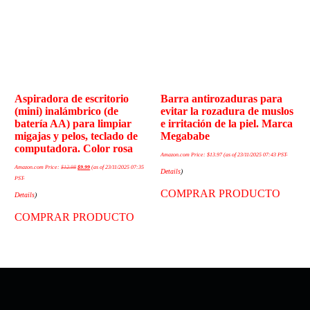
Aspiradora de escritorio
Barra antirozaduras para
(mini) inalámbrico (de
evitar la rozadura de muslos
batería AA) para limpiar
e irritación de la piel. Marca
migajas y pelos, teclado de
Megababe
computadora. Color rosa
Amazon.com Price:
$
13.97
(as of 23/11/2025 07:43 PST-
Amazon.com Price:
$
12.98
$
9.99
(as of 23/11/2025 07:35
Details
)
PST-
COMPRAR PRODUCTO
Details
)
COMPRAR PRODUCTO