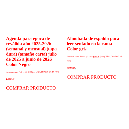
Agenda para época de
Almohada de espalda para
reválida año 2025-2026
leer sentado en la cama
(semanal y mensual) (tapa
Color gris
dura) (tamaño carta) julio
Amazon.com Price:
$
53.99
$
40.79
(as of 23/11/2025 07:23
de 2025 a junio de 2026
PST-
Color Negro
Details
)
Amazon.com Price:
$
15.99
(as of 23/11/2025 07:15 PST-
COMPRAR PRODUCTO
Details
)
COMPRAR PRODUCTO