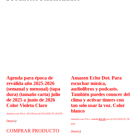
Agenda para época de
Amazon Echo Dot. Para
reválida año 2025-2026
escuchar música,
(semanal y mensual) (tapa
audiolibros y podcasts.
dura) (tamaño carta) julio
También puedes conocer del
de 2025 a junio de 2026
clima y activar timers con
Color Violeta Claro
tan solo usar la voz. Color
blanco
Amazon.com Price:
$
14.99
(as of 23/11/2025 07:20 PST-
Amazon.com Price:
$
49.99
$
31.99
(as of 23/11/2025 07:28
Details
)
PST-
COMPRAR PRODUCTO
Details
)