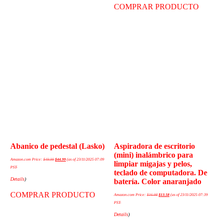
COMPRAR PRODUCTO
Abanico de pedestal (Lasko)
Aspiradora de escritorio
(mini) inalámbrico para
Amazon.com Price:
$
49.99
$
44.99
(as of 23/11/2025 07:09
limpiar migajas y pelos,
PST-
teclado de computadora. De
Details
)
batería. Color anaranjado
COMPRAR PRODUCTO
Amazon.com Price:
$
16.98
$
13.58
(as of 23/11/2025 07:39
PST-
Details
)