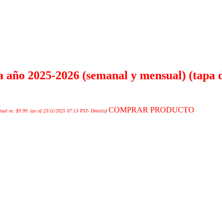
 año 2025-2026 (semanal y mensual) (tapa d
COMPRAR PRODUCTO
tual es: $9.99.
(as of 23/11/2025 07:13 PST-
Details
)