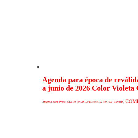
Agenda para época de reválida
a junio de 2026 Color Violeta
COM
Amazon.com Price:
$
14.99
(as of 23/11/2025 07:20 PST-
Details
)