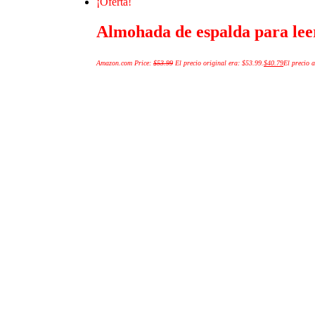
¡Oferta!
Almohada de espalda para leer
Amazon.com Price:
$
53.99
El precio original era: $53.99.
$
40.79
El precio a