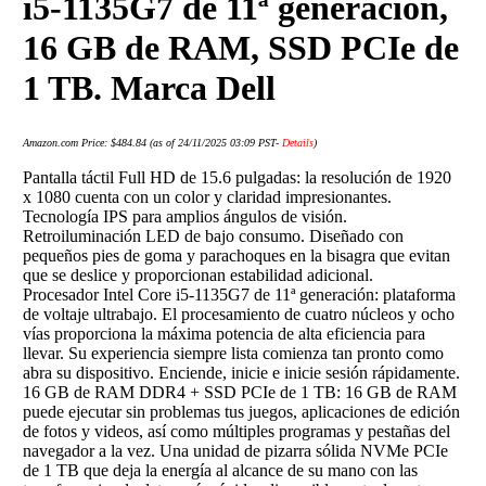
i5-1135G7 de 11ª generación,
16 GB de RAM, SSD PCIe de
1 TB. Marca Dell
Amazon.com Price:
$
484.84
(as of 24/11/2025 03:09 PST-
Details
)
Pantalla táctil Full HD de 15.6 pulgadas: la resolución de 1920
x 1080 cuenta con un color y claridad impresionantes.
Tecnología IPS para amplios ángulos de visión.
Retroiluminación LED de bajo consumo. Diseñado con
pequeños pies de goma y parachoques en la bisagra que evitan
que se deslice y proporcionan estabilidad adicional.
Procesador Intel Core i5-1135G7 de 11ª generación: plataforma
de voltaje ultrabajo. El procesamiento de cuatro núcleos y ocho
vías proporciona la máxima potencia de alta eficiencia para
llevar. Su experiencia siempre lista comienza tan pronto como
abra su dispositivo. Enciende, inicie e inicie sesión rápidamente.
16 GB de RAM DDR4 + SSD PCIe de 1 TB: 16 GB de RAM
puede ejecutar sin problemas tus juegos, aplicaciones de edición
de fotos y videos, así como múltiples programas y pestañas del
navegador a la vez. Una unidad de pizarra sólida NVMe PCIe
de 1 TB que deja la energía al alcance de su mano con las