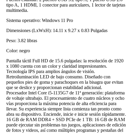
tipo A, 1 HDMI, 1 conector para auriculares, 1 lector de tarjetas
multimedia.
Sistema operativo: Windows 11 Pro
Dimensiones (LxWxH): 14.11 x 9.27 x 0.83 Pulgadas
Peso: 3.82 libras
Color: negro
Pantalla táctil Full HD de 15.6 pulgadas: la resolución de 1920
x 1080 cuenta con un color y claridad impresionantes.
Tecnología IPS para amplios ángulos de visión.
Retroiluminación LED de bajo consumo. Diseñado con
pequeños pies de goma y parachoques en la bisagra que evitan
que se deslice y proporcionan estabilidad adicional.
Procesador Intel Core i5-1135G7 de 11ª generación: plataforma
de voltaje ultrabajo. El procesamiento de cuatro núcleos y ocho
vías proporciona la máxima potencia de alta eficiencia para
llevar. Su experiencia siempre lista comienza tan pronto como
abra su dispositivo. Enciende, inicie e inicie sesión rápidamente.
16 GB de RAM DDR4 + SSD PCIe de 1 TB: 16 GB de RAM
puede ejecutar sin problemas tus juegos, aplicaciones de edición
de fotos y videos, así como múltiples programas y pestañas del