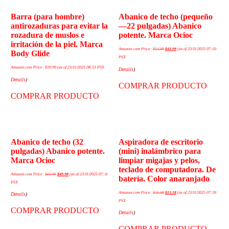
Barra (para hombre)
Abanico de techo (pequeño
antirozaduras para evitar la
—22 pulgadas) Abanico
rozadura de muslos e
potente. Marca Ocioc
irritación de la piel. Marca
Amazon.com Price:
$
54.99
$
43.99
(as of 23/11/2025 07:10
Body Glide
PST-
Amazon.com Price:
$
10.99
(as of 23/11/2025 08:53 PST-
Details
)
Details
)
COMPRAR PRODUCTO
COMPRAR PRODUCTO
Abanico de techo (32
Aspiradora de escritorio
pulgadas) Abanico potente.
(mini) inalámbrico para
Marca Ocioc
limpiar migajas y pelos,
teclado de computadora. De
Amazon.com Price:
$
65.99
$
49.98
(as of 23/11/2025 07:11
batería. Color anaranjado
PST-
Amazon.com Price:
$
16.98
$
13.58
(as of 23/11/2025 07:39
Details
)
PST-
COMPRAR PRODUCTO
Details
)
COMPRAR PRODUCTO