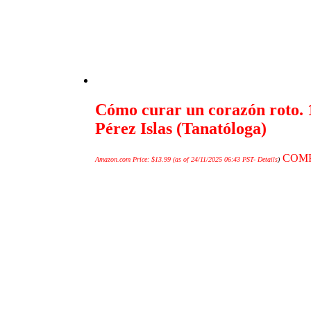
Cómo curar un corazón roto. 1
Pérez Islas (Tanatóloga)
COM
Amazon.com Price:
$
13.99
(as of 24/11/2025 06:43 PST-
Details
)