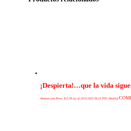
¡Despierta!…que la vida sigue
COM
Amazon.com Price:
$
13.58
(as of 24/11/2025 06:53 PST-
Details
)