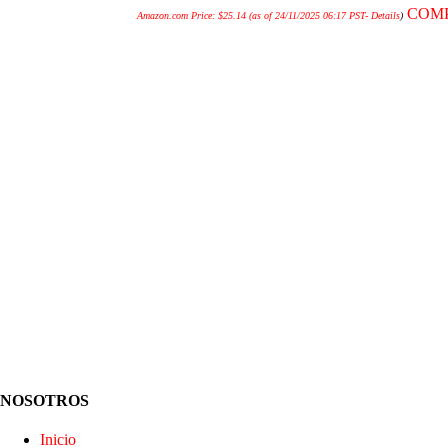
COM
Amazon.com Price:
$
25.14
(as of 24/11/2025 06:17 PST-
Details
)
NOSOTROS
Inicio