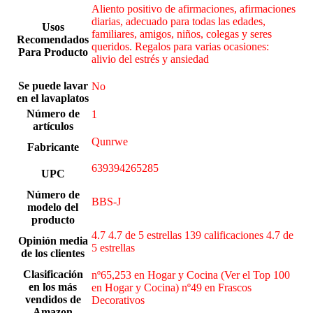
Aliento positivo de afirmaciones, afirmaciones
diarias, adecuado para todas las edades,
Usos
familiares, amigos, niños, colegas y seres
Recomendados
queridos. Regalos para varias ocasiones:
Para Producto
alivio del estrés y ansiedad
Se puede lavar
‎No
en el lavaplatos
Número de
‎1
artículos
Qunrwe
Fabricante
639394265285
UPC
Número de
BBS-J
modelo del
producto
4.7 4.7 de 5 estrellas 139 calificaciones 4.7 de
Opinión media
5 estrellas
de los clientes
Clasificación
nº65,253 en Hogar y Cocina (Ver el Top 100
en los más
en Hogar y Cocina) nº49 en Frascos
vendidos de
Decorativos
Amazon