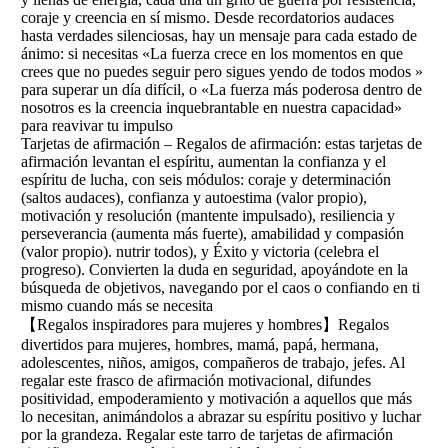
coraje y creencia en sí mismo. Desde recordatorios audaces
hasta verdades silenciosas, hay un mensaje para cada estado de
ánimo: si necesitas «La fuerza crece en los momentos en que
crees que no puedes seguir pero sigues yendo de todos modos »
para superar un día difícil, o «La fuerza más poderosa dentro de
nosotros es la creencia inquebrantable en nuestra capacidad»
para reavivar tu impulso
Tarjetas de afirmación – Regalos de afirmación: estas tarjetas de
afirmación levantan el espíritu, aumentan la confianza y el
espíritu de lucha, con seis módulos: coraje y determinación
(saltos audaces), confianza y autoestima (valor propio),
motivación y resolución (mantente impulsado), resiliencia y
perseverancia (aumenta más fuerte), amabilidad y compasión
(valor propio). nutrir todos), y Éxito y victoria (celebra el
progreso). Convierten la duda en seguridad, apoyándote en la
búsqueda de objetivos, navegando por el caos o confiando en ti
mismo cuando más se necesita
【Regalos inspiradores para mujeres y hombres】Regalos
divertidos para mujeres, hombres, mamá, papá, hermana,
adolescentes, niños, amigos, compañeros de trabajo, jefes. Al
regalar este frasco de afirmación motivacional, difundes
positividad, empoderamiento y motivación a aquellos que más
lo necesitan, animándolos a abrazar su espíritu positivo y luchar
por la grandeza. Regalar este tarro de tarjetas de afirmación