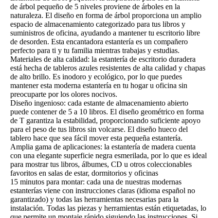
de árbol pequeño de 5 niveles proviene de árboles en la
naturaleza. El diseño en forma de árbol proporciona un amplio
espacio de almacenamiento categorizado para tus libros y
suministros de oficina, ayudando a mantener tu escritorio libre
de desorden. Esta encantadora estantería es un compañero
perfecto para ti y tu familia mientras trabajas y estudias.
Materiales de alta calidad: la estantería de escritorio duradera
está hecha de tableros azules resistentes de alta calidad y chapas
de alto brillo. Es inodoro y ecológico, por lo que puedes
mantener esta moderna estantería en tu hogar u oficina sin
preocuparte por los olores nocivos.
Diseño ingenioso: cada estante de almacenamiento abierto
puede contener de 5 a 10 libros. El diseño geométrico en forma
de T garantiza la estabilidad, proporcionando suficiente apoyo
para el peso de tus libros sin volcarse. El diseño hueco del
tablero hace que sea fácil mover esta pequeña estantería.
Amplia gama de aplicaciones: la estantería de madera cuenta
con una elegante superficie negra esmerilada, por lo que es ideal
para mostrar tus libros, álbumes, CD u otros coleccionables
favoritos en salas de estar, dormitorios y oficinas
15 minutos para montar: cada una de nuestras modernas
estanterías viene con instrucciones claras (idioma español no
garantizado) y todas las herramientas necesarias para la
instalación. Todas las piezas y herramientas están etiquetadas, lo
que permite un montaje rápido siguiendo las instrucciones. Si