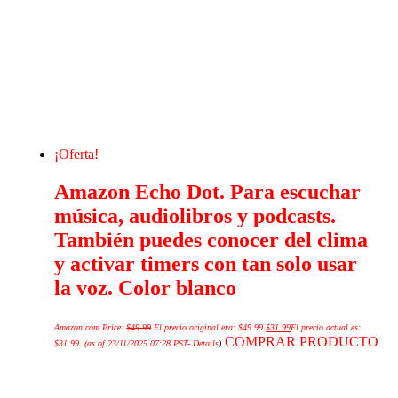
¡Oferta!
Amazon Echo Dot. Para escuchar
música, audiolibros y podcasts.
También puedes conocer del clima
y activar timers con tan solo usar
la voz. Color blanco
Amazon.com Price:
$
49.99
El precio original era: $49.99.
$
31.99
El precio actual es:
COMPRAR PRODUCTO
$31.99.
(as of 23/11/2025 07:28 PST-
Details
)