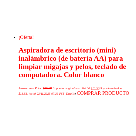
¡Oferta!
Aspiradora de escritorio (mini)
inalámbrico (de batería AA) para
limpiar migajas y pelos, teclado de
computadora. Color blanco
Amazon.com Price:
$
16.98
El precio original era: $16.98.
$
13.58
El precio actual es:
COMPRAR PRODUCTO
$13.58.
(as of 23/11/2025 07:36 PST-
Details
)