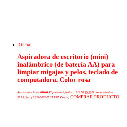
¡Oferta!
Aspiradora de escritorio (mini)
inalámbrico (de batería AA) para
limpiar migajas y pelos, teclado de
computadora. Color rosa
Amazon.com Price:
$
12.98
El precio original era: $12.98.
$
9.99
El precio actual es:
COMPRAR PRODUCTO
$9.99.
(as of 23/11/2025 07:35 PST-
Details
)