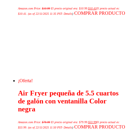
Amazon.com Price:
$
10.99
El precio original era: $10.99.
$
10.41
El precio actual es:
COMPRAR PRODUCTO
$10.41.
(as of 22/11/2025 11:35 PST-
Details
)
¡Oferta!
Air Fryer pequeña de 5.5 cuartos
de galón con ventanilla Color
negra
Amazon.com Price:
$
79.99
El precio original era: $79.99.
$
53.99
El precio actual es:
COMPRAR PRODUCTO
$53.99.
(as of 22/11/2025 11:50 PST-
Details
)