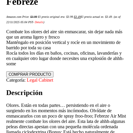
Febreze
Amazon.com Price:
$
3.99
El precio original era: $3.99.
$
3.49
El precio actual es: $3.49.
(as of
22/11/2025 05:04 PST-
Details
)
Combate los olores del aire sin enmascarar, sin dejar nada más
que un aroma ligero y fresco
Manténgalo en posición vertical y rocíe en un movimiento de
barrido por toda su casa
Rocía todos los días en baños, cocinas, oficinas, lavanderías y
en cualquier otro lugar donde necesites una explosión de ahhh-
some
COMPRAR PRODUCTO
Categoría:
Legal Cabinet
Descripción
Olores. Están en todas partes… persistiendo en el aire o
surgiendo en los momentos más incómodos. Olvídate de
enmascararlos con un poco de spray froo-froo; Febreze Air Mist
realmente combate los olores del aire. Esta lata de ahhh-algunas
peleas directas apestan con una pequeña molécula ordenada
llamada ciclodextrina (Bonus: Está hecho naturalmente de