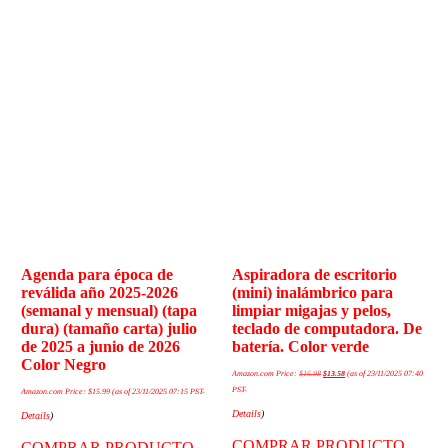
Agenda para época de
Aspiradora de escritorio
reválida año 2025-2026
(mini) inalámbrico para
(semanal y mensual) (tapa
limpiar migajas y pelos,
dura) (tamaño carta) julio
teclado de computadora. De
de 2025 a junio de 2026
batería. Color verde
Color Negro
Amazon.com Price:
$
16.98
$
13.58
(as of 23/11/2025 07:40
PST-
Amazon.com Price:
$
15.99
(as of 23/11/2025 07:15 PST-
Details
)
Details
)
COMPRAR PRODUCTO
COMPRAR PRODUCTO