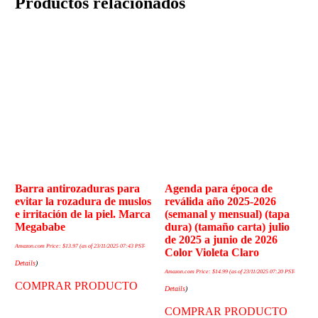
Productos relacionados
Barra antirozaduras para
Agenda para época de
evitar la rozadura de muslos
reválida año 2025-2026
e irritación de la piel. Marca
(semanal y mensual) (tapa
Megababe
dura) (tamaño carta) julio
de 2025 a junio de 2026
Amazon.com Price:
$
13.97
(as of 23/11/2025 07:43 PST-
Color Violeta Claro
Details
)
Amazon.com Price:
$
14.99
(as of 23/11/2025 07:20 PST-
COMPRAR PRODUCTO
Details
)
COMPRAR PRODUCTO