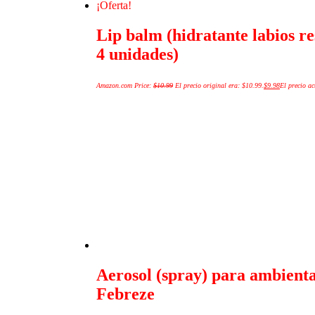
¡Oferta!
Lip balm (hidratante labios re
4 unidades)
Amazon.com Price:
$
10.99
El precio original era: $10.99.
$
9.98
El precio ac
Aerosol (spray) para ambient
Febreze