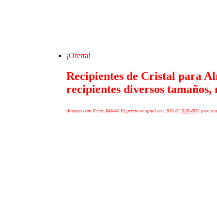
¡Oferta!
Recipientes de Cristal para A
recipientes diversos tamaños,
Amazon.com Price:
$
35.61
El precio original era: $35.61.
$
28.49
El precio a