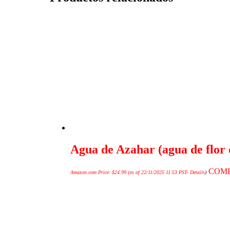
Agua de Azahar (agua de flor 
COM
Amazon.com Price:
$
24.99
(as of 22/11/2025 11:53 PST-
Details
)