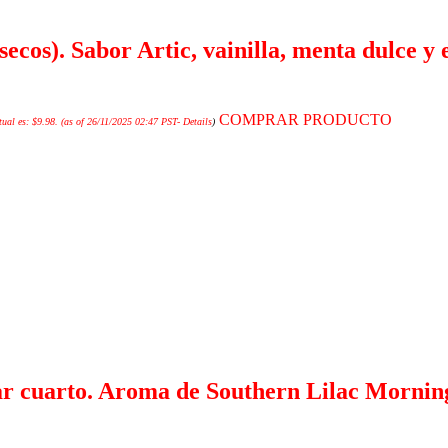
secos). Sabor Artic, vainilla, menta dulce 
COMPRAR PRODUCTO
tual es: $9.98.
(as of 26/11/2025 02:47 PST-
Details
)
ar cuarto. Aroma de Southern Lilac Morning