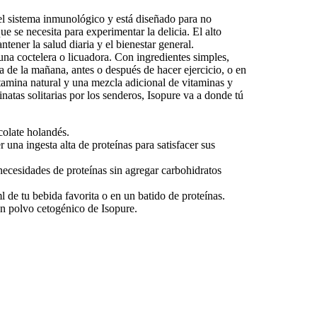
l sistema inmunológico y está diseñado para no
e se necesita para experimentar la delicia. El alto
tener la salud diaria y el bienestar general.
a coctelera o licuadora. Con ingredientes simples,
a de la mañana, antes o después de hacer ejercicio, o en
amina natural y una mezcla adicional de vitaminas y
natas solitarias por los senderos, Isopure va a donde tú
colate holandés.
na ingesta alta de proteínas para satisfacer sus
ecesidades de proteínas sin agregar carbohidratos
de tu bebida favorita o en un batido de proteínas.
 en polvo cetogénico de Isopure.