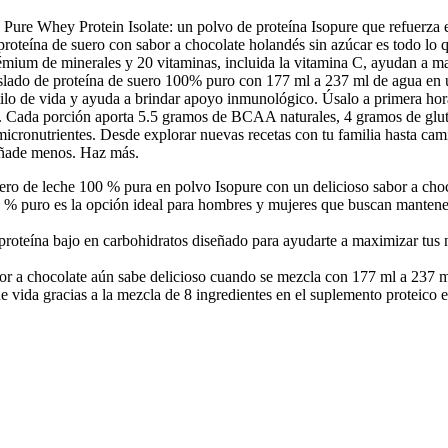
e Whey Protein Isolate: un polvo de proteína Isopure que refuerza e
roteína de suero con sabor a chocolate holandés sin azúcar es todo lo qu
rémium de minerales y 20 vitaminas, incluida la vitamina C, ayudan a man
ado de proteína de suero 100% puro con 177 ml a 237 ml de agua en un
stilo de vida y ayuda a brindar apoyo inmunológico. Úsalo a primera hor
. Cada porción aporta 5.5 gramos de BCAA naturales, 4 gramos de glut
micronutrientes. Desde explorar nuevas recetas con tu familia hasta cami
Añade menos. Haz más.
uero de leche 100 % pura en polvo Isopure con un delicioso sabor a cho
% puro es la opción ideal para hombres y mujeres que buscan mantener u
proteína bajo en carbohidratos diseñado para ayudarte a maximizar tus n
or a chocolate aún sabe delicioso cuando se mezcla con 177 ml a 237 ml 
o de vida gracias a la mezcla de 8 ingredientes en el suplemento proteico