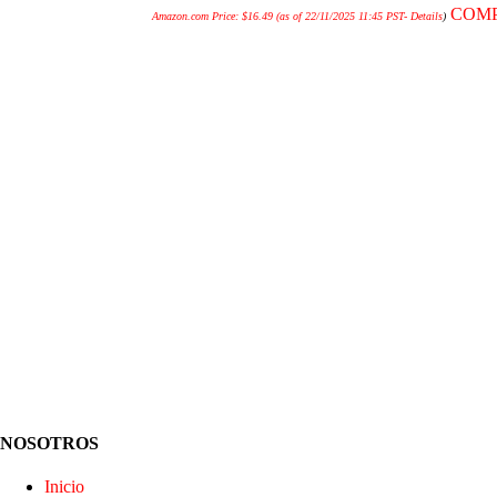
COM
Amazon.com Price:
$
16.49
(as of 22/11/2025 11:45 PST-
Details
)
NOSOTROS
Inicio