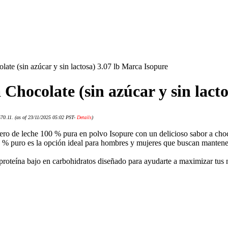
late (sin azúcar y sin lactosa) 3.07 lb Marca Isopure
 Chocolate (sin azúcar y sin lact
$70.11.
(as of 23/11/2025 05:02 PST-
Details
)
uero de leche 100 % pura en polvo Isopure con un delicioso sabor a cho
% puro es la opción ideal para hombres y mujeres que buscan mantener u
proteína bajo en carbohidratos diseñado para ayudarte a maximizar tus n