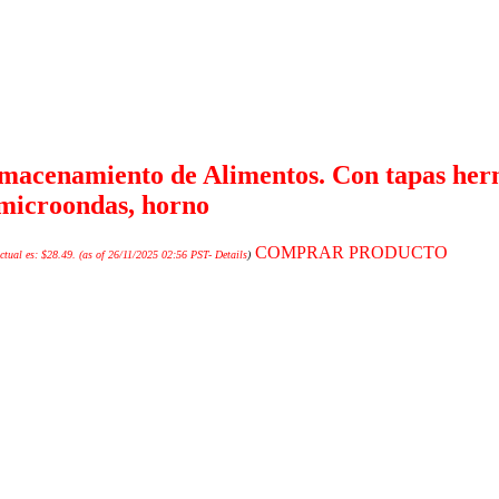
lmacenamiento de Alimentos. Con tapas herm
 microondas, horno
COMPRAR PRODUCTO
ctual es: $28.49.
(as of 26/11/2025 02:56 PST-
Details
)